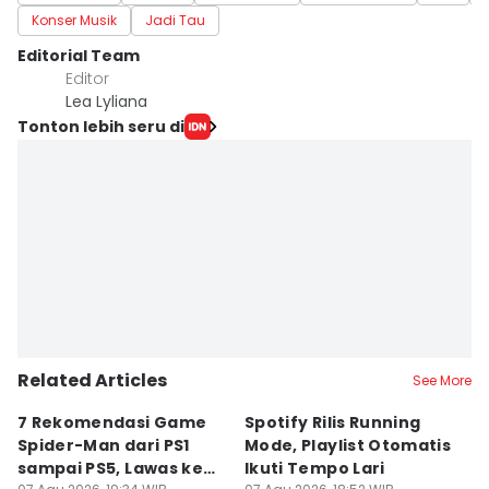
Konser Musik
Jadi Tau
Editorial Team
Editor
Lea Lyliana
Tonton lebih seru di
Related Articles
See More
7 Rekomendasi Game
Spotify Rilis Running
W
Spider-Man dari PS1
Mode, Playlist Otomatis
T
sampai PS5, Lawas ke
Ikuti Tempo Lari
C