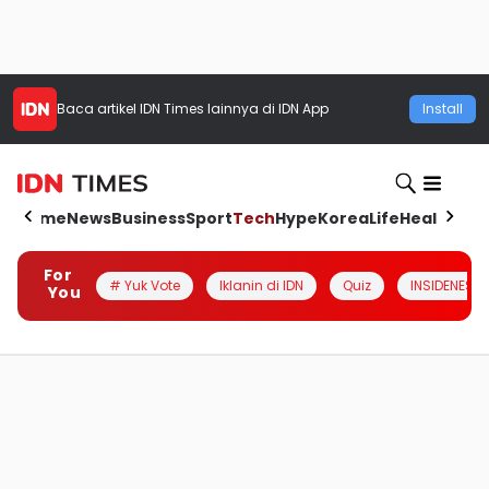
Baca artikel
IDN Times
lainnya di IDN App
Install
Home
News
Business
Sport
Tech
Hype
Korea
Life
Health
Aut
For
# Yuk Vote
Iklanin di IDN
Quiz
INSIDENESIA
You