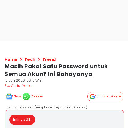
Home
Tech
Trend
Masih Pakai Satu Password untuk
Semua Akun? Ini Bahayanya
10 Jun 2026, 06:10 WIB
Eka Amira Yasien
News
Channel
Add Us on Google
ilustrasi password (unsplash.com/Zulfugar Karimov)
Intinya Sih