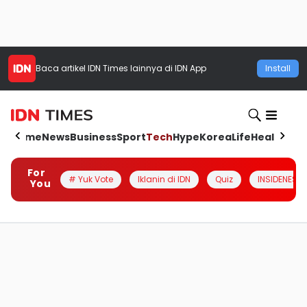
Baca artikel
IDN Times
lainnya di IDN App
Install
Home
News
Business
Sport
Tech
Hype
Korea
Life
Health
Aut
For
# Yuk Vote
Iklanin di IDN
Quiz
INSIDENESIA
You