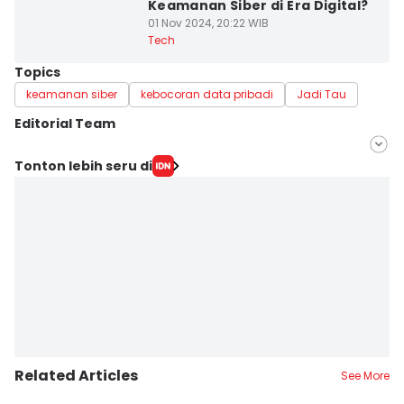
Keamanan Siber di Era Digital?
01 Nov 2024, 20:22 WIB
Tech
Topics
keamanan siber
kebocoran data pribadi
Jadi Tau
Editorial Team
Editor
Tonton lebih seru di
Erick Akbar
Editor
Achmad Fatkhur Rozi
Related Articles
See More