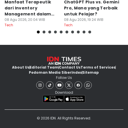
Manfaat Terapeutik
ChatGPT Plus vs. Gemini
T
dari Inventory
Pro, Mana yang Terbaik
N
Management dalam
untuk Pelajar?
T
Cozy Game
08 Agu 2026, 20:04 WIB
08 Agu 2026, 19:24 WIB
08
Tech
Tech
Te
About Us
Editorial Team
Contact Us
Terms of Services
Pedoman Media Siber
Index
Sitemap
Follow Us
Download
© 2026 IDN. All Rights Reserved.