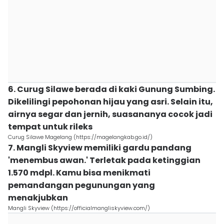
6. Curug Silawe berada di kaki Gunung Sumbing.
Dikelilingi pepohonan hijau yang asri. Selain itu,
airnya segar dan jernih, suasananya cocok jadi
tempat untuk rileks
Curug Silawe Magelang (https://magelangkab.go.id/)
7. Mangli Skyview memiliki gardu pandang
'menembus awan.' Terletak pada ketinggian
1.570 mdpl. Kamu bisa menikmati
pemandangan pegunungan yang
menakjubkan
Mangli Skyview (https://officialmangliskyview.com/)