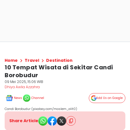
Home
Travel
Destination
10 Tempat Wisata di Sekitar Candi
Borobudur
09 Mei 2025, 15:06 WIB
Dhiya Awlia Azzahra
News
Channel
Add Us on Google
Candi Borobudur (pixabay.com/moslem_alit0)
Share Article