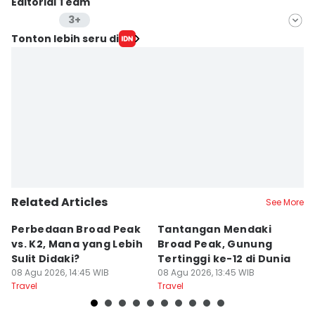
Editorial Team
3+
Editor
Tonton lebih seru di
Lea Lyliana
Editor
Dhiya Awlia Azzahra
Editor
Dewi Suci Rahayu
Editor
Retno Rahayu
Related Articles
See More
Perbedaan Broad Peak
Tantangan Mendaki
A
vs. K2, Mana yang Lebih
Broad Peak, Gunung
M
Sulit Didaki?
Tertinggi ke-12 di Dunia
08
Tr
08 Agu 2026, 14:45 WIB
08 Agu 2026, 13:45 WIB
Travel
Travel