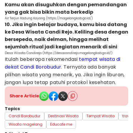
Kamu akan disuguhkan dengan pemandangan
yang gak bisa bikin mata berkedip
Air Terjun Kadung Kayang (https://magelangkab.go.id/)
10. Jika ingin belajar budaya, kamu bisa datang
ke Desa Wisata Candi Rejo. Keliling desa dengan
bersepeda, naik delman, hingga melihat
sejumlah ritual jadi kegiatan menarik di sini
Desa Wisata Candirejo (https://desacandirejo.magelangkab.go.id/)
Itulah beberapa rekomendasi
tempat wisata di
dekat Candi Borobudur
. Ternyata ada banyak
pilihan wisata yang menarik, ya. Jika ingin liburan,
jangan lupa tetap patuhi protokol kesehatan.
Share Article
Topics
Candi Borobudur
Destinasi Wisata
Tempat Wisata
travel
Wisata magelang
Educate me