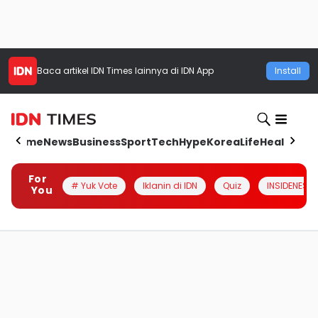
Baca artikel
IDN Times
lainnya di IDN App
Install
Home
News
Business
Sport
Tech
Hype
Korea
Life
Health
Aut
For
# Yuk Vote
Iklanin di IDN
Quiz
INSIDENESIA
You