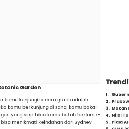
Trendi
 Botanic Garden
1
.
Gubern
a kamu kunjungi secara gratis adalah
2
.
Prabow
ika kamu berkunjung di sana, kamu bakal
3
.
Makan B
gan yang siap bikin kamu betah berlama-
4
.
Nilai T
 bisa menikmati keindahan dari Sydney
5
.
Piala A