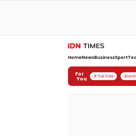
Home
News
Business
Sport
Te
For
# Yuk Vote
Iklanin
You