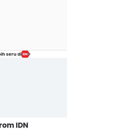
ih seru di
from IDN