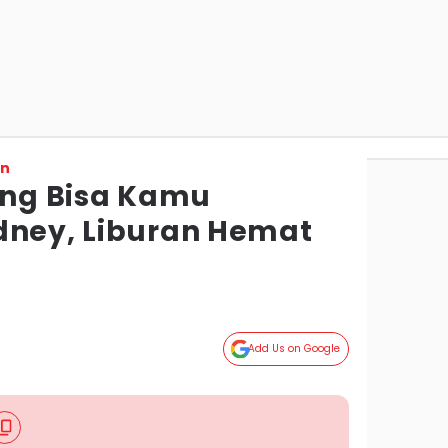
on
yang Bisa Kamu
dney, Liburan Hemat
Add Us on Google