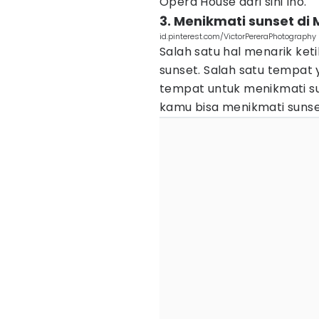
Opera House dari sini lho.
3. Menikmati sunset di
id.pinterest.com/VictorPereraPhotography
Salah satu hal menarik ket
sunset. Salah satu tempat 
tempat untuk menikmati sun
kamu bisa menikmati sunse