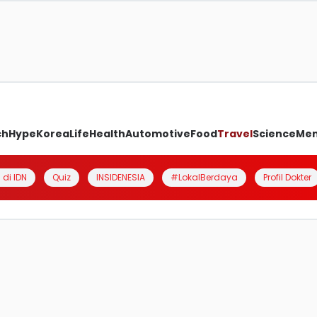
ch
Hype
Korea
Life
Health
Automotive
Food
Travel
Science
Me
 di IDN
Quiz
INSIDENESIA
#LokalBerdaya
Profil Dokter