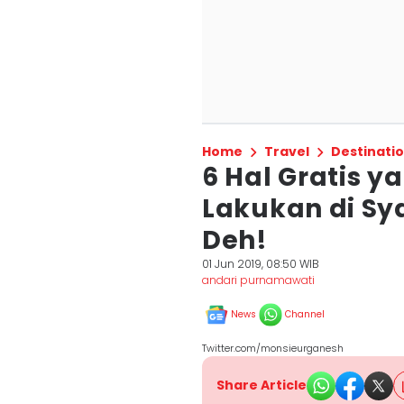
Home
Travel
Destinati
6 Hal Gratis 
Lakukan di Sy
Deh!
01 Jun 2019, 08:50 WIB
andari purnamawati
News
Channel
Twitter.com/monsieurganesh
Share Article