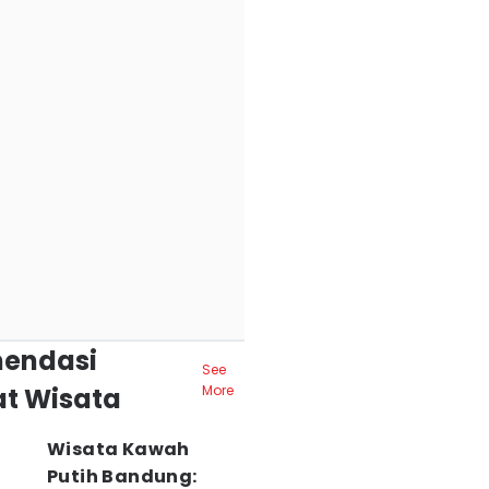
endasi
See
t Wisata
More
Wisata Kawah
Putih Bandung: