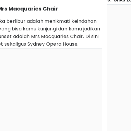
6
.
GIIAS 2
 Mrs Macquaries Chair
ika berlibur adalah menikmati keindahan
yang bisa kamu kunjungi dan kamu jadikan
set adalah Mrs Macquaries Chair. Di sini
t sekaligus Sydney Opera House.