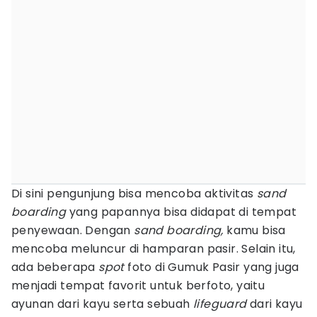
Di sini pengunjung bisa mencoba aktivitas
sand
boarding
yang papannya bisa didapat di tempat
penyewaan. Dengan
sand boarding,
kamu bisa
mencoba meluncur di hamparan pasir. Selain itu,
ada beberapa
spot
foto di Gumuk Pasir yang juga
menjadi tempat favorit untuk berfoto, yaitu
ayunan dari kayu serta sebuah
lifeguard
dari kayu