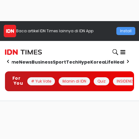
Baca artikel
IDN Times
lainnya di IDN App
Install
Home
News
Business
Sport
Tech
Hype
Korea
Life
Health
Aut
For
# Yuk Vote
Iklanin di IDN
Quiz
INSIDENESIA
You