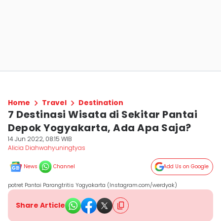
Home
Travel
Destination
7 Destinasi Wisata di Sekitar Pantai
Depok Yogyakarta, Ada Apa Saja?
14 Jun 2022, 08:15 WIB
Alicia Diahwahyuningtyas
News
Channel
Add Us on Google
potret Pantai Parangtritis Yogyakarta (Instagram.com/werdyak)
Share Article