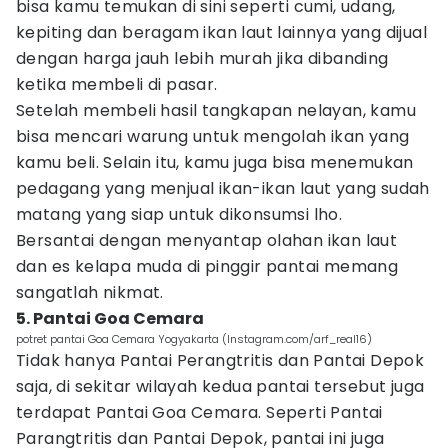
bisa kamu temukan di sini seperti cumi, udang,
kepiting dan beragam ikan laut lainnya yang dijual
dengan harga jauh lebih murah jika dibanding
ketika membeli di pasar.
Setelah membeli hasil tangkapan nelayan, kamu
bisa mencari warung untuk mengolah ikan yang
kamu beli. Selain itu, kamu juga bisa menemukan
pedagang yang menjual ikan-ikan laut yang sudah
matang yang siap untuk dikonsumsi lho.
Bersantai dengan menyantap olahan ikan laut
dan es kelapa muda di pinggir pantai memang
sangatlah nikmat.
5. Pantai Goa Cemara
potret pantai Goa Cemara Yogyakarta (Instagram.com/arf_real16)
Tidak hanya Pantai Perangtritis dan Pantai Depok
saja, di sekitar wilayah kedua pantai tersebut juga
terdapat Pantai Goa Cemara. Seperti Pantai
Parangtritis dan Pantai Depok, pantai ini juga