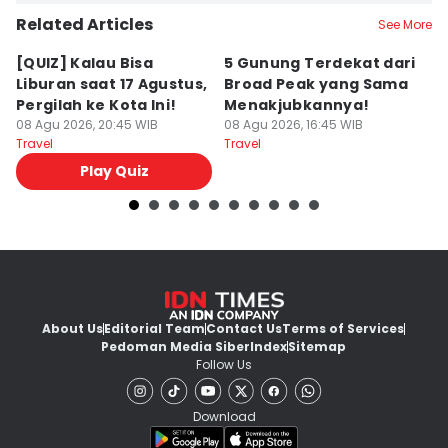
Related Articles
See More
[QUIZ] Kalau Bisa
5 Gunung Terdekat dari
5
Liburan saat 17 Agustus,
Broad Peak yang Sama
P
Pergilah ke Kota Ini!
Menakjubkannya!
y
08 Agu 2026, 20:45 WIB
08 Agu 2026, 16:45 WIB
08
Travel
Travel
Tr
Play Quiz
About Us
Editorial Team
Contact Us
Terms of Services
Pedoman Media Siber
Index
Sitemap
Follow Us
Download