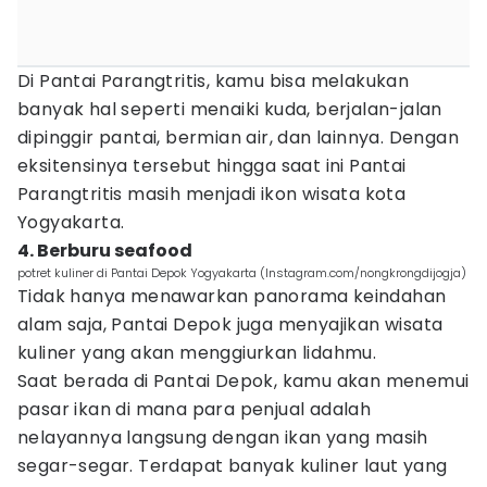
Di Pantai Parangtritis, kamu bisa melakukan
banyak hal seperti menaiki kuda, berjalan-jalan
dipinggir pantai, bermian air, dan lainnya. Dengan
eksitensinya tersebut hingga saat ini Pantai
Parangtritis masih menjadi ikon wisata kota
Yogyakarta.
4. Berburu seafood
potret kuliner di Pantai Depok Yogyakarta (Instagram.com/nongkrongdijogja)
Tidak hanya menawarkan panorama keindahan
alam saja, Pantai Depok juga menyajikan wisata
kuliner yang akan menggiurkan lidahmu.
Saat berada di Pantai Depok, kamu akan menemui
pasar ikan di mana para penjual adalah
nelayannya langsung dengan ikan yang masih
segar-segar. Terdapat banyak kuliner laut yang