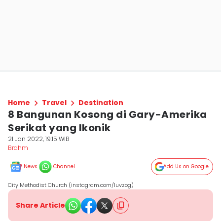
Home
Travel
Destination
8 Bangunan Kosong di Gary-Amerika
Serikat yang Ikonik
21 Jan 2022, 19:15 WIB
Brahm
News
Channel
Add Us on Google
City Methodist Church (instagram.com/luvzog)
Share Article