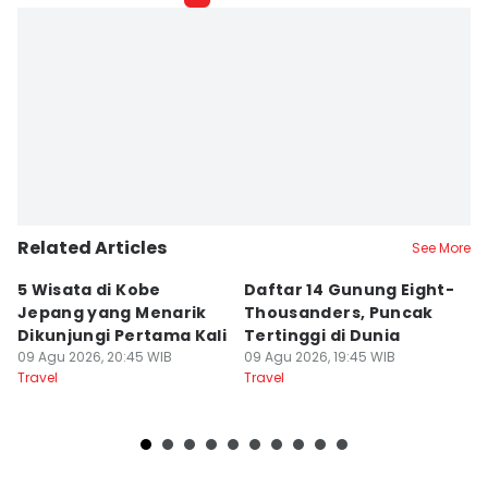
Related Articles
See More
5 Wisata di Kobe
Daftar 14 Gunung Eight-
6
Jepang yang Menarik
Thousanders, Puncak
L
Dikunjungi Pertama Kali
Tertinggi di Dunia
I
09 Agu 2026, 20:45 WIB
09 Agu 2026, 19:45 WIB
09
Travel
Travel
Tr