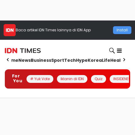
Baca artikel
IDN Times
lainnya di IDN App
Install
Home
News
Business
Sport
Tech
Hype
Korea
Life
Health
Aut
For
# Yuk Vote
Iklanin di IDN
Quiz
INSIDENESIA
You