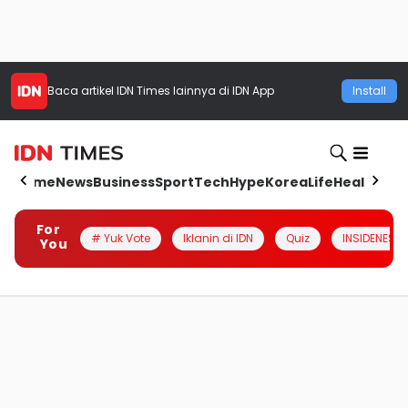
Baca artikel
IDN Times
lainnya di IDN App
Install
Home
News
Business
Sport
Tech
Hype
Korea
Life
Health
Aut
For
# Yuk Vote
Iklanin di IDN
Quiz
INSIDENESIA
You