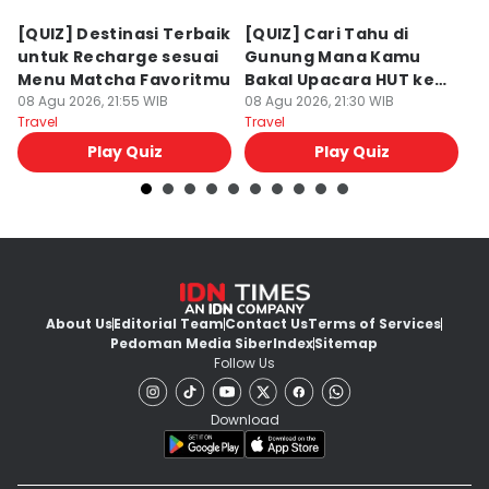
[QUIZ] Destinasi Terbaik
[QUIZ] Cari Tahu di
[
untuk Recharge sesuai
Gunung Mana Kamu
Li
Menu Matcha Favoritmu
Bakal Upacara HUT ke-
Pe
08 Agu 2026, 21:55 WIB
81 RI!
08 Agu 2026, 21:30 WIB
08
Travel
Travel
Tr
Play Quiz
Play Quiz
About Us
Editorial Team
Contact Us
Terms of Services
Pedoman Media Siber
Index
Sitemap
Follow Us
Download