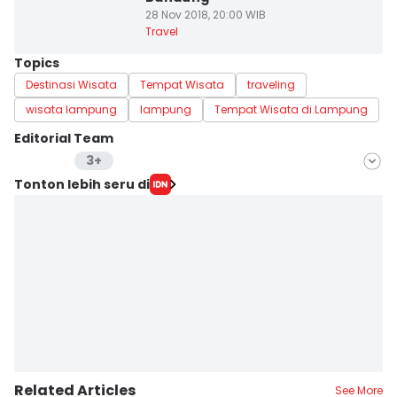
28 Nov 2018, 20:00 WIB
Travel
Topics
Destinasi Wisata
Tempat Wisata
traveling
wisata lampung
lampung
Tempat Wisata di Lampung
Editorial Team
3+
Editor
Tonton lebih seru di
Putriana Cahya
Editor
Wendy Novianto
Editor
Dewi Suci Rahayu
Related Articles
See More