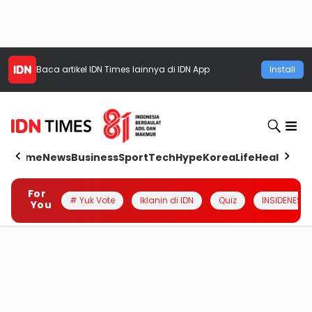
Baca artikel
IDN Times
lainnya di IDN App
Install
Home
News
Business
Sport
Tech
Hype
Korea
Life
Health
Aut
For
# Yuk Vote
Iklanin di IDN
Quiz
INSIDENESIA
You