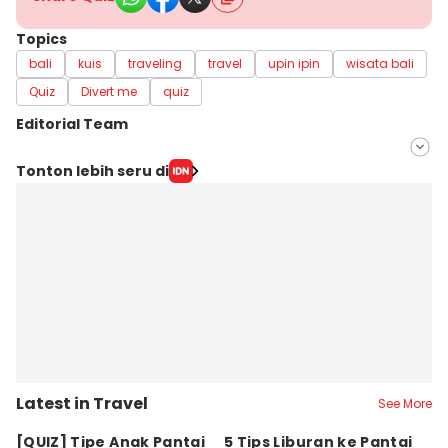
Topics
bali
kuis
traveling
travel
upin ipin
wisata bali
Quiz
Divert me
quiz
Editorial Team
Editor
Tonton lebih seru di
Erick Akbar
Editor
Dewi Suci Rahayu
Latest in Travel
See More
[QUIZ] Tipe Anak Pantai
5 Tips Liburan ke Pantai
4