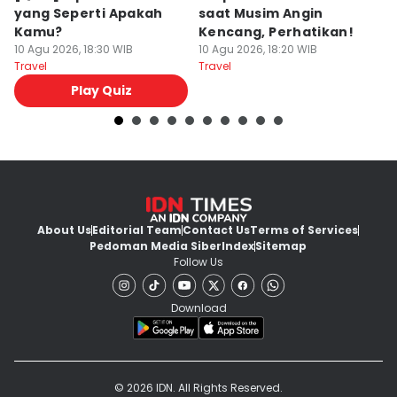
yang Seperti Apakah
saat Musim Angin
S
Kamu?
Kencang, Perhatikan!
N
10 Agu 2026, 18:30 WIB
10 Agu 2026, 18:20 WIB
10
Travel
Travel
Tr
Play Quiz
About Us
Editorial Team
Contact Us
Terms of Services
Pedoman Media Siber
Index
Sitemap
Follow Us
Download
© 2026 IDN. All Rights Reserved.