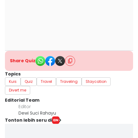
Share Quiz
Topics
Kuis
Quiz
Travel
Traveling
Staycation
Divert me
Editorial Team
Editor
Dewi Suci Rahayu
Tonton lebih seru di