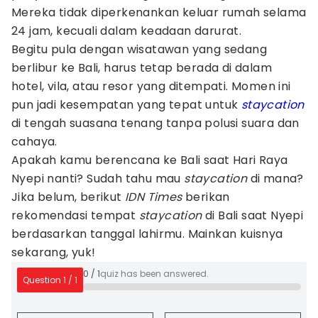
Mereka tidak diperkenankan keluar rumah selama
24 jam, kecuali dalam keadaan darurat.
Begitu pula dengan wisatawan yang sedang
berlibur ke Bali, harus tetap berada di dalam
hotel, vila, atau resor yang ditempati. Momen ini
pun jadi kesempatan yang tepat untuk
staycation
di tengah suasana tenang tanpa polusi suara dan
cahaya.
Apakah kamu berencana ke Bali saat Hari Raya
Nyepi nanti? Sudah tahu mau
staycation
di mana?
Jika belum, berikut
IDN Times
berikan
rekomendasi tempat
staycation
di Bali saat Nyepi
berdasarkan tanggal lahirmu. Mainkan kuisnya
sekarang, yuk!
0
/
1
quiz has been answered.
Question
1
/
1