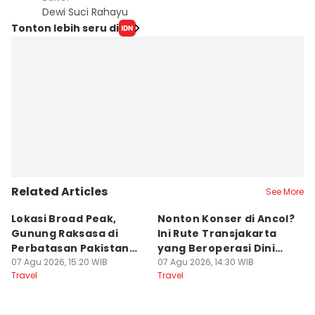
Dewi Suci Rahayu
Tonton lebih seru di
Related Articles
See More
Lokasi Broad Peak,
Nonton Konser di Ancol?
5
Gunung Raksasa di
Ini Rute Transjakarta
P
Perbatasan Pakistan
yang Beroperasi Dini
W
dan China
07 Agu 2026, 15:20 WIB
Hari
07 Agu 2026, 14:30 WIB
07
Travel
Travel
Tr