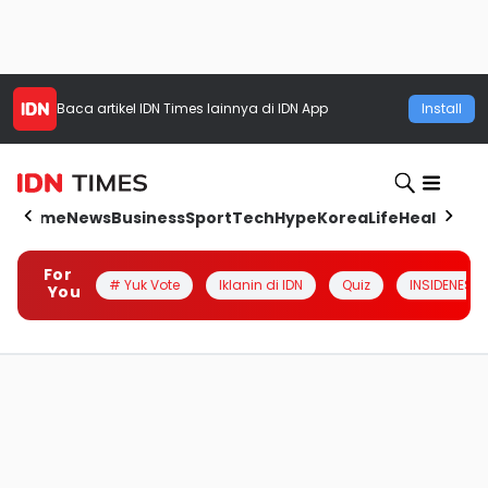
Baca artikel
IDN Times
lainnya di IDN App
Install
Home
News
Business
Sport
Tech
Hype
Korea
Life
Health
Aut
For
# Yuk Vote
Iklanin di IDN
Quiz
INSIDENESIA
You