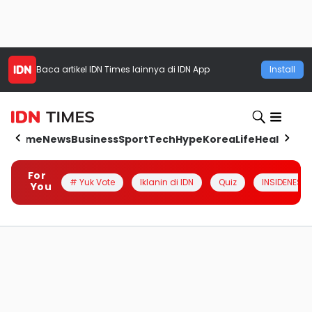
Baca artikel
IDN Times
lainnya di IDN App
Install
Home
News
Business
Sport
Tech
Hype
Korea
Life
Health
Aut
For
# Yuk Vote
Iklanin di IDN
Quiz
INSIDENESIA
You