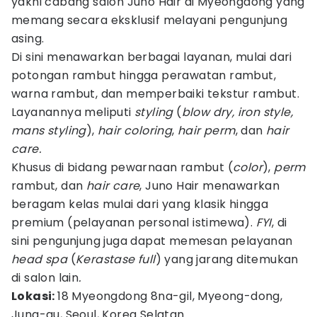
yakni cabang salon Juno Hair di Myeongdong yang
memang secara eksklusif melayani pengunjung
asing.
Di sini menawarkan berbagai layanan, mulai dari
potongan rambut hingga perawatan rambut,
warna rambut, dan memperbaiki tekstur rambut.
Layanannya meliputi
styling
(
blow dry, iron style,
mans styling
),
hair coloring
,
hair perm
, dan
hair
care.
Khusus di bidang pewarnaan rambut (
color
),
perm
rambut, dan
hair care
, Juno Hair menawarkan
beragam kelas mulai dari yang klasik hingga
premium (pelayanan personal istimewa).
FYI
, di
sini pengunjung juga dapat memesan pelayanan
head spa
(
Kerastase full
) yang jarang ditemukan
di salon lain
.
Lokasi:
18 Myeongdong 8na-gil, Myeong-dong,
Jung-gu, Seoul, Korea Selatan.