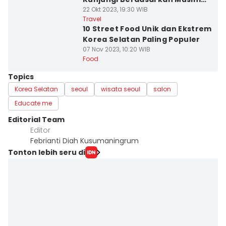
Favoritmu
22 Okt 2023, 19:30 WIB
Travel
10 Street Food Unik dan Ekstrem
Korea Selatan Paling Populer
07 Nov 2023, 10:20 WIB
Food
Topics
Korea Selatan
seoul
wisata seoul
salon
Educate me
Editorial Team
Editor
Febrianti Diah Kusumaningrum
Tonton lebih seru di