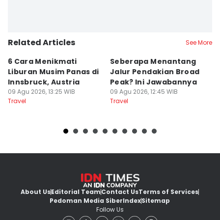
Related Articles
See More
6 Cara Menikmati
Seberapa Menantang
5
Liburan Musim Panas di
Jalur Pendakian Broad
T
Innsbruck, Austria
Peak? Ini Jawabannya
y
09 Agu 2026, 13:25 WIB
09 Agu 2026, 12:45 WIB
T
09
Travel
Travel
Tr
About Us
Editorial Team
Contact Us
Terms of Services
Pedoman Media Siber
Index
Sitemap
Follow Us