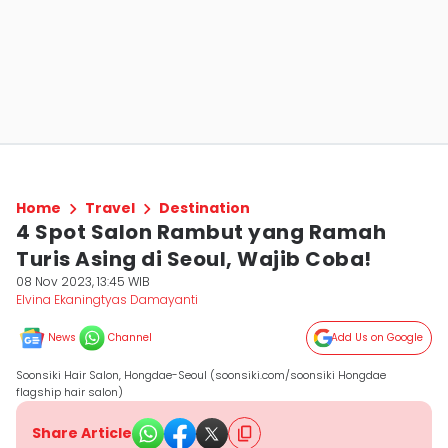
Home
Travel
Destination
4 Spot Salon Rambut yang Ramah
Turis Asing di Seoul, Wajib Coba!
08 Nov 2023, 13:45 WIB
Elvina Ekaningtyas Damayanti
News
Channel
Add Us on Google
Soonsiki Hair Salon, Hongdae-Seoul (soonsiki.com/soonsiki Hongdae
flagship hair salon)
Share Article