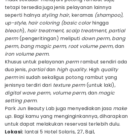
tetapi tersedia juga jenis pelayanan lainnya
seperti halnya
styling hair
, keramas
(shampoo),
up-style
,
hair
coloring
(basic color
hingga
bleach
),
hair treatment
,
scalp treatment
,
partial
perm
(pengeritingan) meliputi
down perm
,
bang
perm
,
bang magic
perm
,
root volume perm
, dan
iron volume perm.
Khusus untuk pelayanan
perm
rambut sendiri ada
dua jenis,
partial
dan
high quality.
High
quality
perm
ini sudah sekaligus potong rambut yang
jenisnya terdiri dari
texture perm
(untuk laki),
digital wave perm
,
volume perm
, dan
magic
setting perm
.
Park Jun Beauty Lab juga menyediakan jasa
make
up.
Bagi kamu yang menginginkannya, diharapkan
untuk dapat melakukan reservasi terlebih dulu.
Lokasi:
lantai 5 Hotel Solaris, 27, 8gil,