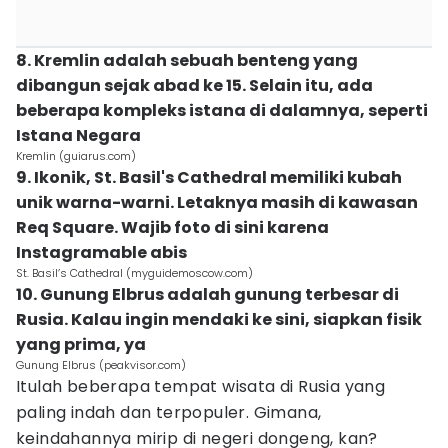
8. Kremlin adalah sebuah benteng yang
dibangun sejak abad ke 15. Selain itu, ada
beberapa kompleks istana di dalamnya, seperti
Istana Negara
Kremlin (guiarus.com)
9. Ikonik, St. Basil's Cathedral memiliki kubah
unik warna-warni. Letaknya masih di kawasan
Req Square. Wajib foto di sini karena
Instagramable abis
St. Basil’s Cathedral (myguidemoscow.com)
10. Gunung Elbrus adalah gunung terbesar di
Rusia. Kalau ingin mendaki ke sini, siapkan fisik
yang prima, ya
Gunung Elbrus (peakvisor.com)
Itulah beberapa tempat wisata di Rusia yang
paling indah dan terpopuler. Gimana,
keindahannya mirip di negeri dongeng, kan?