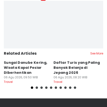
Dewi Suci Rahayu
Editor
Fina Wahibatun Nisa
Related Articles
See More
Sungai Danube Kering,
Daftar Turis yang Paling
5
Wisata Kapal Pesiar
Banyak Belanja di
y
Diberhentikan
Jepang 2026
P
06 Agu 2026, 09:50 WIB
06 Agu 2026, 08:20 WIB
C
05
Travel
Travel
Tr