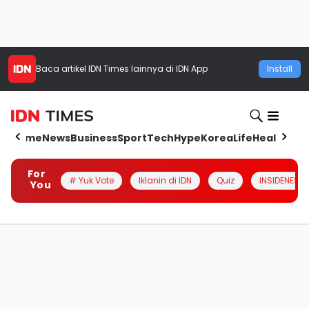
Baca artikel
IDN Times
lainnya di IDN App
Install
Home
News
Business
Sport
Tech
Hype
Korea
Life
Health
Aut
For
# Yuk Vote
Iklanin di IDN
Quiz
INSIDENESIA
You