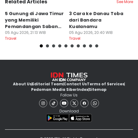
Related Articles
See More
5 Gunung di Jawa Timur
3 Cara ke Danau Toba
5
yang Memiliki
dari Bandara
T
Pemandangan Sabana,
Kualanamu
G
Charming!
05 Agu 2026, 21:13 WIB
05 Agu 2026, 20:40 WIB
05
Travel
Travel
Tr
About Us
Editorial Team
Contact Us
Terms of Services
Pedoman Media Siber
Index
Sitemap
Follow Us
Download