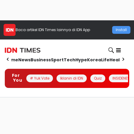
Baca artikel
IDN Times
lainnya di IDN App
Install
Home
News
Business
Sport
Tech
Hype
Korea
Life
Health
Aut
For
# Yuk Vote
Iklanin di IDN
Quiz
INSIDENESIA
You