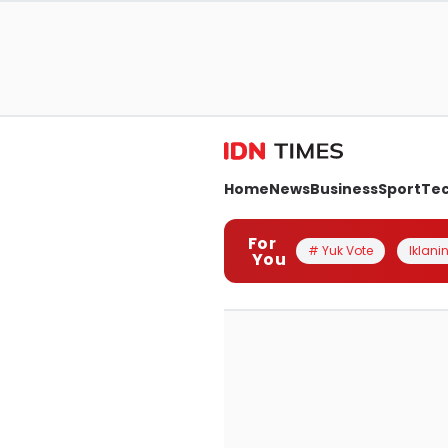
Home
News
Business
Sport
Te
For
# Yuk Vote
Iklanin
You