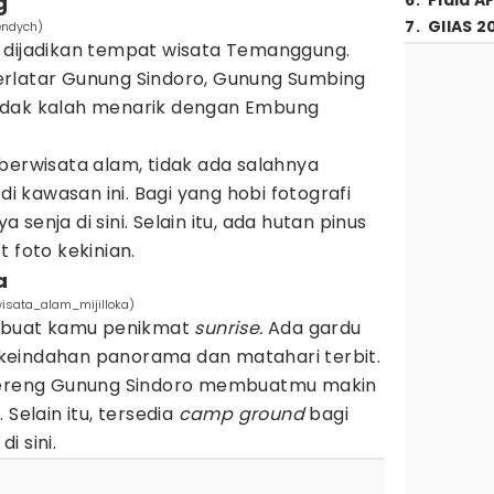
g
6
.
Piala A
7
.
GIIAS 2
endych)
 dijadikan tempat wisata Temanggung.
erlatar Gunung Sindoro, Gunung Sumbing
idak kalah menarik dengan Embung
berwisata alam, tidak ada salahnya
kawasan ini. Bagi yang hobi fotografi
senja di sini. Selain itu, ada hutan pinus
 foto kekinian.
a
wisata_alam_mijilloka)
k buat kamu penikmat
sunrise.
Ada gardu
keindahan panorama dan matahari terbit.
 lereng Gunung Sindoro membuatmu makin
 Selain itu, tersedia
camp ground
bagi
i sini.