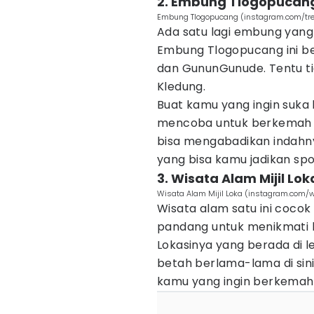
2. Embung Tlogopucan
Embung Tlogopucang (instagram.com/tr
Ada satu lagi embung yang
Embung Tlogopucang ini b
dan GununGunude. Tentu t
Kledung.
Buat kamu yang ingin suka 
mencoba untuk berkemah di 
bisa mengabadikan indahnya 
yang bisa kamu jadikan spot
3. Wisata Alam Mijil Lok
Wisata Alam Mijil Loka (instagram.com/
Wisata alam satu ini coco
pandang untuk menikmati 
Lokasinya yang berada di
betah berlama-lama di sini.
kamu yang ingin berkemah d