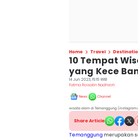
Home
Travel
Destinati
10 Tempat Wi
yang Kece Ba
14 Jun 2023, 15:15 WIB
Fatma Roisatin Nadhiroh
News
Channel
wisata alam di Temanggung (instagra
Share Article
Temanggung
merupakan sa