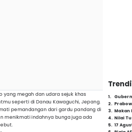
Trendi
o yang megah dan udara sejuk khas
1
.
Gubern
u seperti di Danau Kawaguchi, Jepang.
2
.
Prabow
ikmati pemandangan dari gardu pandang di
3
.
Makan B
ngin menikmati indahnya bunga juga ada
4
.
Nilai T
sebut.
5
.
17 Agus