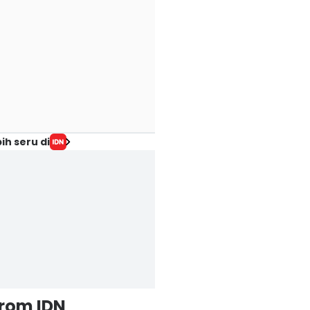
ih seru di
from IDN