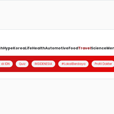
ch
Hype
Korea
Life
Health
Automotive
Food
Travel
Science
Me
 di IDN
Quiz
INSIDENESIA
#LokalBerdaya
Profil Dokter