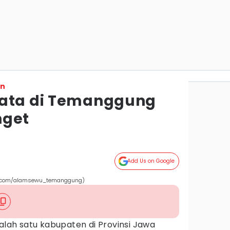
on
sata di Temanggung
nget
Add Us on Google
m.com/alamsewu_temanggung)
lah satu kabupaten di Provinsi Jawa