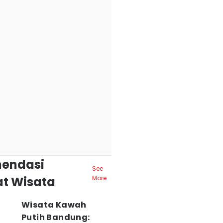
endasi
See
t Wisata
More
Wisata Kawah
Putih Bandung: