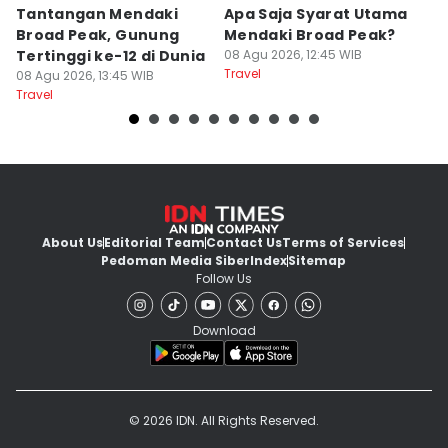
Tantangan Mendaki
Apa Saja Syarat Utama
5
Broad Peak, Gunung
Mendaki Broad Peak?
S
Tertinggi ke-12 di Dunia
08 Agu 2026, 12:45 WIB
P
Travel
08 Agu 2026, 13:45 WIB
S
08
Travel
Tr
About Us
Editorial Team
Contact Us
Terms of Services
Pedoman Media Siber
Index
Sitemap
Follow Us
Download
© 2026 IDN. All Rights Reserved.