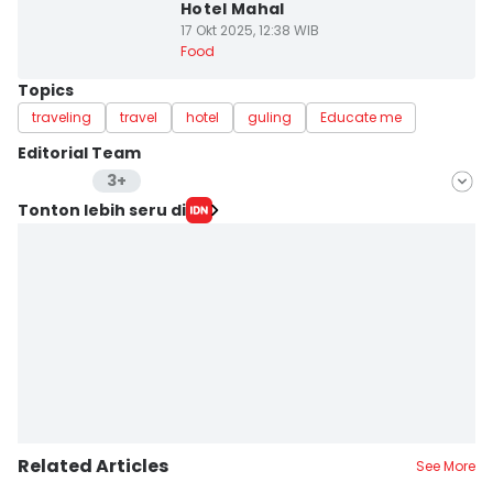
Hotel Mahal
17 Okt 2025, 12:38 WIB
Food
Topics
traveling
travel
hotel
guling
Educate me
Editorial Team
3+
Editor
Tonton lebih seru di
Maya Arunika
Editor
Dewi Suci Rahayu
Editor
Retno Rahayu
Related Articles
See More