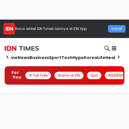
Baca artikel
IDN Times
lainnya di IDN App
Install
Home
News
Business
Sport
Tech
Hype
Korea
Life
Health
Aut
For
# Yuk Vote
Iklanin di IDN
Quiz
INSIDENESIA
You