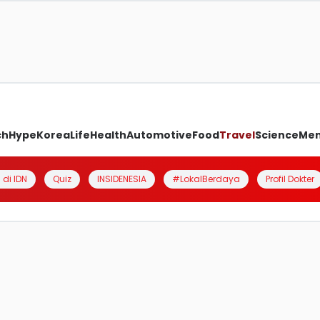
ch
Hype
Korea
Life
Health
Automotive
Food
Travel
Science
Me
 di IDN
Quiz
INSIDENESIA
#LokalBerdaya
Profil Dokter