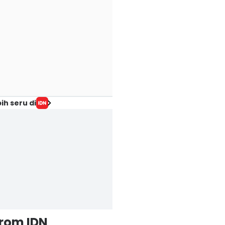
ih seru di
from IDN