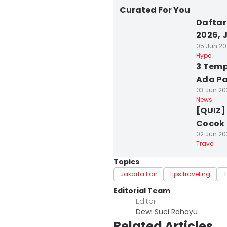
Curated For You
Daftar
2026, 
05 Jun 202
Hype
3 Temp
Ada Pa
03 Jun 20
News
[QUIZ]
Cocok 
02 Jun 20
Travel
Topics
Jakarta Fair
tips traveling
T
Editorial Team
Editor
Dewi Suci Rahayu
Related Articles