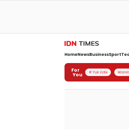
Home
News
Business
Sport
Te
For
# Yuk Vote
Iklanin
You