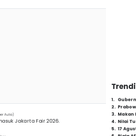
Trendi
1
.
Gubern
2
.
Prabow
3
.
Makan B
er Aulia)
masuk Jakarta Fair 2026.
4
.
Nilai T
5
.
17 Agus