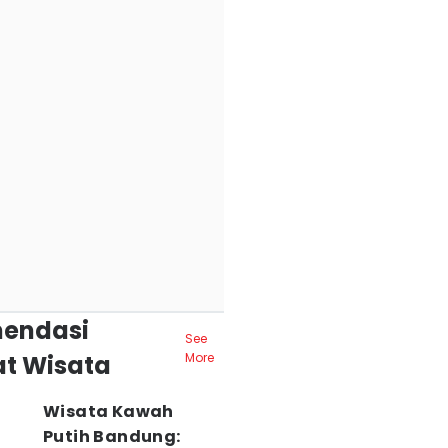
endasi
See
t Wisata
More
Wisata Kawah
Putih Bandung: