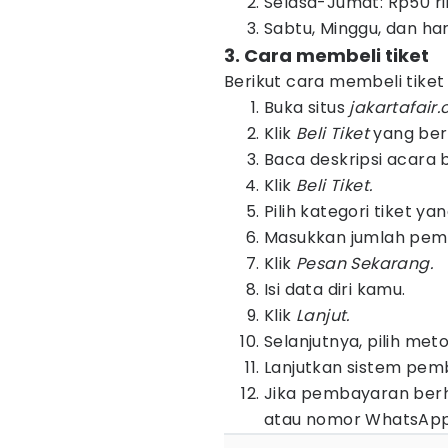
Selasa-Jumat: Rp50 ri
Sabtu, Minggu, dan hari
3. Cara membeli tiket
Berikut cara membeli tiket
Buka situs
jakartafair.c
Klik
Beli Tiket
yang bera
Baca deskripsi acara 
Klik
Beli Tiket.
Pilih kategori tiket ya
Masukkan jumlah pembe
Klik
Pesan Sekarang.
Isi data diri kamu.
Klik
Lanjut.
Selanjutnya, pilih me
Lanjutkan sistem pemb
Jika pembayaran berhas
atau nomor WhatsApp