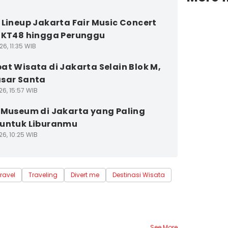
 Lineup Jakarta Fair Music Concert
JKT48 hingga Perunggu
6, 11:35 WIB
at Wisata di Jakarta Selain Blok M,
sar Santa
26, 15:57 WIB
 Museum di Jakarta yang Paling
untuk Liburanmu
26, 10:25 WIB
ravel
Traveling
Divert me
Destinasi Wisata
See More