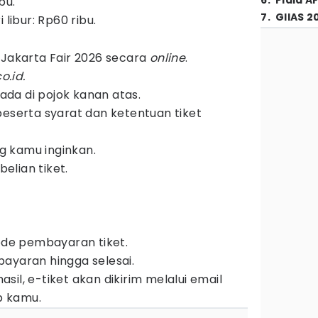
6
.
Piala A
bu.
7
.
GIIAS 2
 libur: Rp60 ribu.
 Jakarta Fair 2026 secara
online
.
o.id.
da di pojok kanan atas.
beserta syarat dan ketentuan tiket
ng kamu inginkan.
lian tiket.
tode pembayaran tiket.
ayaran hingga selesai.
il, e-tiket akan dikirim melalui email
 kamu.