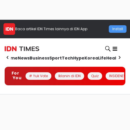
Baca artikel
IDN Times
lainnya di IDN App
Install
Home
News
Business
Sport
Tech
Hype
Korea
Life
Health
Aut
For
# Yuk Vote
Iklanin di IDN
Quiz
INSIDENESIA
You