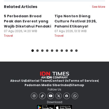
Related Articles
See More
5 Perbedaan Broad
Tips Nonton Dieng
Pe
Peak dan Everest yang
Culture Festival 2026,
N
Wajib Diketahui Pendaki
Pahami Etikanya!
J
07 Agu 2026, 14:20 WIB
07 Agu 2026, 13:13 WIB
07
Travel
Travel
Tr
About Us
Editorial Team
Contact Us
Terms of Services
Pedoman Media Siber
Index
Sitemap
Follow Us
Download