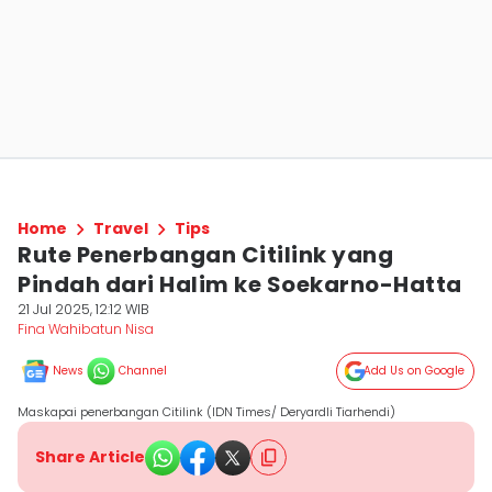
Home
Travel
Tips
Rute Penerbangan Citilink yang
Pindah dari Halim ke Soekarno-Hatta
21 Jul 2025, 12:12 WIB
Fina Wahibatun Nisa
News
Channel
Add Us on Google
Maskapai penerbangan Citilink (IDN Times/ Deryardli Tiarhendi)
Share Article