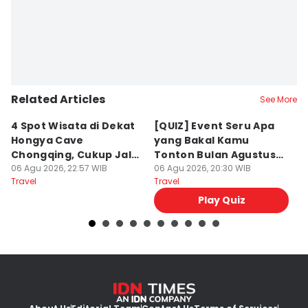
Editor
Dewi Suci Rahayu
Related Articles
See More
4 Spot Wisata di Dekat
[QUIZ] Event Seru Apa
5
Hongya Cave
yang Bakal Kamu
P
Chongqing, Cukup Jalan
Tonton Bulan Agustus
J
Kaki!
06 Agu 2026, 22:57 WIB
2026 Ini?
06 Agu 2026, 20:30 WIB
06
Travel
Travel
Tr
Play Quiz