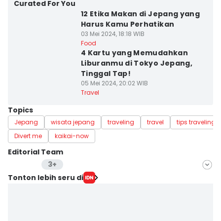
Curated For You
12 Etika Makan di Jepang yang
Harus Kamu Perhatikan
03 Mei 2024, 18:18 WIB
Food
4 Kartu yang Memudahkan
Liburanmu di Tokyo Jepang,
Tinggal Tap!
05 Mei 2024, 20:02 WIB
Travel
Topics
Jepang
wisata jepang
traveling
travel
tips traveling
Divert me
kaikai-now
Editorial Team
3+
Editor
Tonton lebih seru di
Fatma Roisatin
Editor
Mayang Ulfah Narimanda