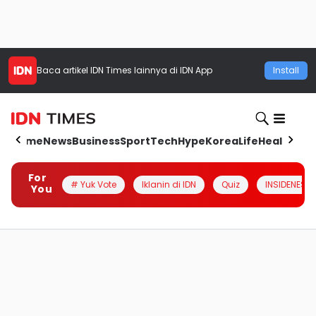
Baca artikel
IDN Times
lainnya di IDN App
Install
Home
News
Business
Sport
Tech
Hype
Korea
Life
Health
Aut
For
# Yuk Vote
Iklanin di IDN
Quiz
INSIDENESIA
You