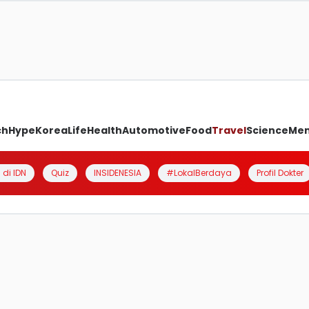
ch
Hype
Korea
Life
Health
Automotive
Food
Travel
Science
Me
 di IDN
Quiz
INSIDENESIA
#LokalBerdaya
Profil Dokter