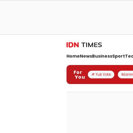
Home
News
Business
Sport
Te
For
# Yuk Vote
Iklanin
You