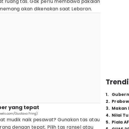
t ruang tas. Gak perlu membawa pakaian
 memang akan dikenakan saat Lebaran.
Trendi
1
.
Gubern
2
.
Prabow
per yang tepat
3
.
Makan B
xels.com/Gustavo Fring)
4
.
Nilai T
at mudik naik pesawat? Gunakan tas atau
5
.
Piala A
ng dengan tepat. Pilih tas ransel atau