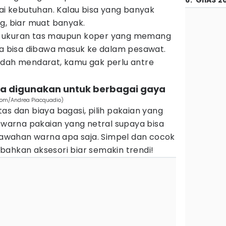
6
.
GIIAS 2
uai kebutuhan. Kalau bisa yang banyak
g, biar muat banyak.
ilih ukuran tas maupun koper yang memang
gga bisa dibawa masuk ke dalam pesawat.
t sudah mendarat, kamu gak perlu antre
isa digunakan untuk berbagai gaya
.com/Andrea Piacquadio)
as dan biaya bagasi, pilih pakaian yang
h warna pakaian yang netral supaya bisa
wahan warna apa saja. Simpel dan cocok
bahkan aksesori biar semakin trendi!