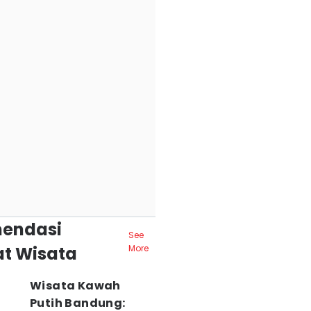
endasi
See
t Wisata
More
Wisata Kawah
Putih Bandung: