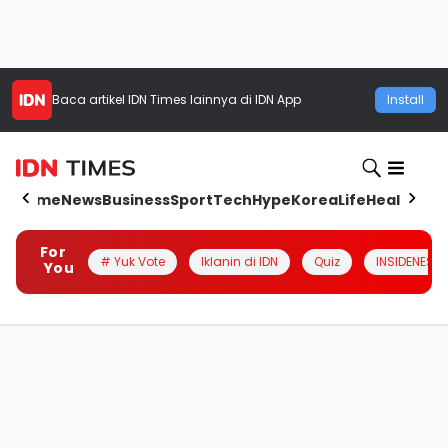
Baca artikel
IDN Times
lainnya di IDN App
Install
Home
News
Business
Sport
Tech
Hype
Korea
Life
Health
Aut
For
# Yuk Vote
Iklanin di IDN
Quiz
INSIDENESIA
You