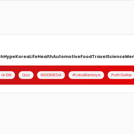
ch
Hype
Korea
Life
Health
Automotive
Food
Travel
Science
Me
 di IDN
Quiz
INSIDENESIA
#LokalBerdaya
Profil Dokter