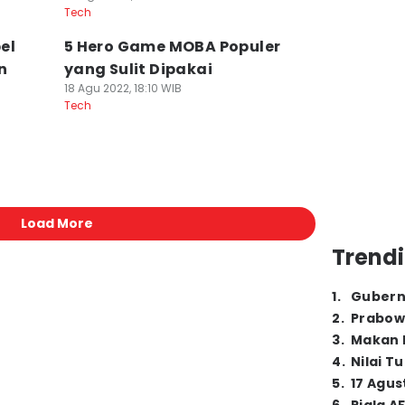
Tech
el
5 Hero Game MOBA Populer
n
yang Sulit Dipakai
18 Agu 2022, 18:10 WIB
Tech
Load More
Trendi
1
.
Gubern
2
.
Prabow
3
.
Makan B
4
.
Nilai T
5
.
17 Agus