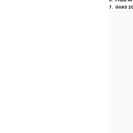
6
.
Piala A
7
.
GIIAS 2