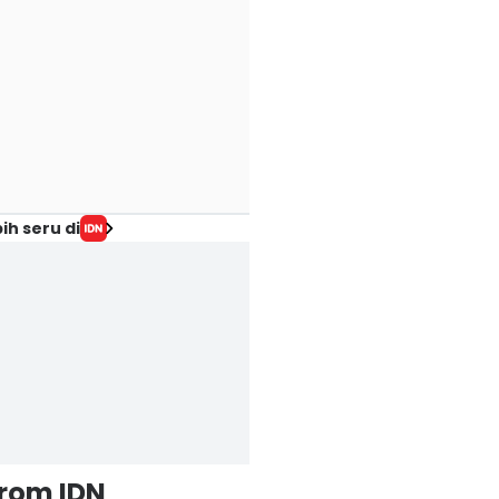
ih seru di
from IDN