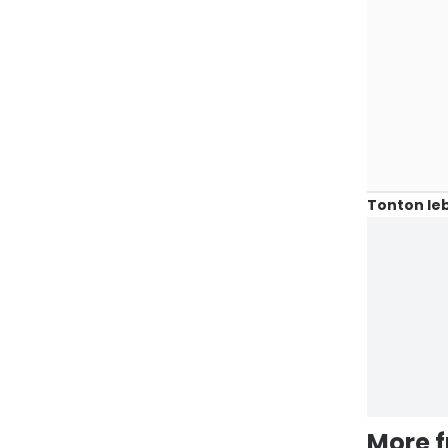
Tonton leb
More 