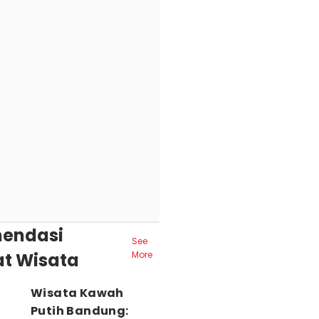
endasi
See
t Wisata
More
Wisata Kawah
Putih Bandung: