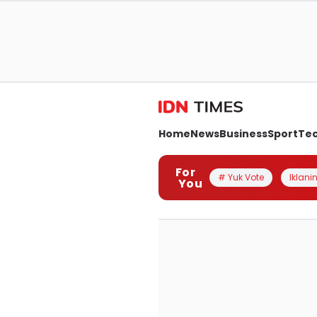
Home
News
Business
Sport
Te
For
# Yuk Vote
Iklanin
You