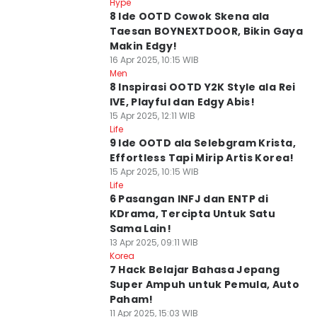
Hype
8 Ide OOTD Cowok Skena ala
Taesan BOYNEXTDOOR, Bikin Gaya
Makin Edgy!
16 Apr 2025, 10:15 WIB
Men
8 Inspirasi OOTD Y2K Style ala Rei
IVE, Playful dan Edgy Abis!
15 Apr 2025, 12:11 WIB
Life
9 Ide OOTD ala Selebgram Krista,
Effortless Tapi Mirip Artis Korea!
15 Apr 2025, 10:15 WIB
Life
6 Pasangan INFJ dan ENTP di
KDrama, Tercipta Untuk Satu
Sama Lain!
13 Apr 2025, 09:11 WIB
Korea
7 Hack Belajar Bahasa Jepang
Super Ampuh untuk Pemula, Auto
Paham!
11 Apr 2025, 15:03 WIB