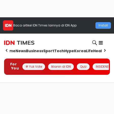
Baca artikel
IDN Times
lainnya di IDN App
Install
Home
News
Business
Sport
Tech
Hype
Korea
Life
Health
Aut
For
# Yuk Vote
Iklanin di IDN
Quiz
INSIDENESIA
You