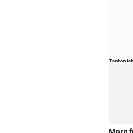
Tonton leb
More 