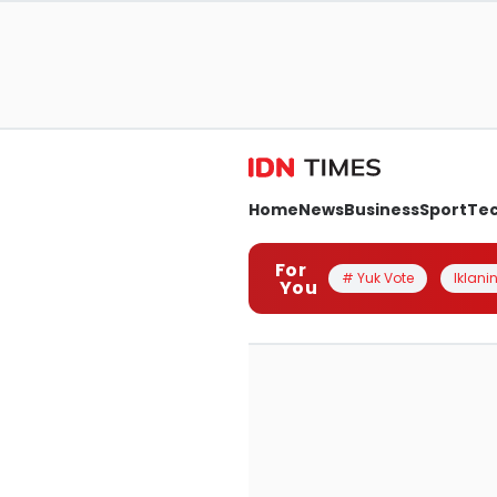
Home
News
Business
Sport
Te
For
# Yuk Vote
Iklanin
You