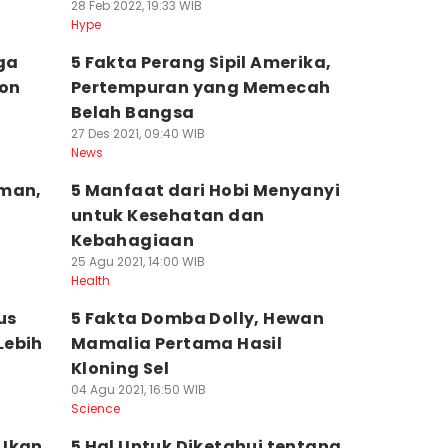
28 Feb 2022, 19:33 WIB
Hype
ga
5 Fakta Perang Sipil Amerika,
ton
Pertempuran yang Memecah
Belah Bangsa
27 Des 2021, 09:40 WIB
News
oman,
5 Manfaat dari Hobi Menyanyi
untuk Kesehatan dan
Kebahagiaan
25 Agu 2021, 14:00 WIB
Health
us
5 Fakta Domba Dolly, Hewan
Lebih
Mamalia Pertama Hasil
Kloning Sel
04 Agu 2021, 16:50 WIB
Science
, Ikan
5 Hal Untuk Diketahui tentang