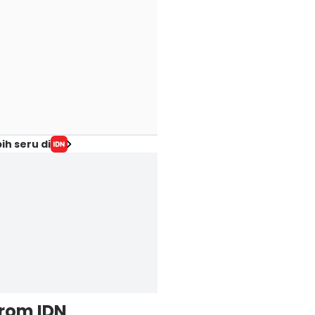
ih seru di
from IDN