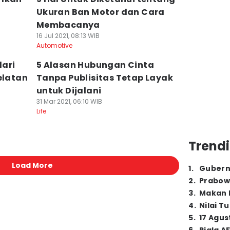
Ukuran Ban Motor dan Cara
Membacanya
16 Jul 2021, 08:13 WIB
Automotive
dari
5 Alasan Hubungan Cinta
elatan
Tanpa Publisitas Tetap Layak
untuk Dijalani
31 Mar 2021, 06:10 WIB
Life
Trendi
Load More
1
.
Gubern
2
.
Prabow
3
.
Makan B
4
.
Nilai T
5
.
17 Agus