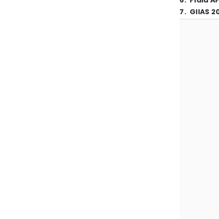
6
.
Piala A
7
.
GIIAS 2