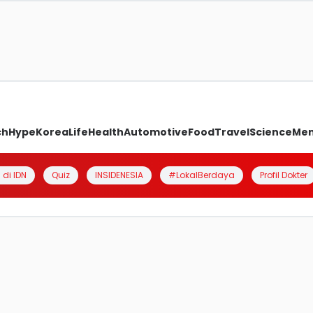
ch
Hype
Korea
Life
Health
Automotive
Food
Travel
Science
Me
 di IDN
Quiz
INSIDENESIA
#LokalBerdaya
Profil Dokter