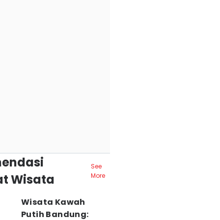
endasi
See
t Wisata
More
Wisata Kawah
Putih Bandung: