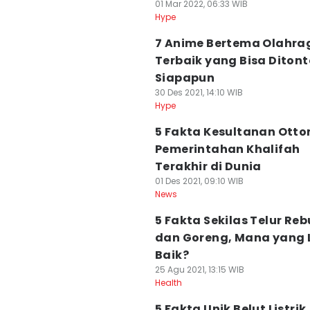
01 Mar 2022, 06:33 WIB
Hype
7 Anime Bertema Olahra
Terbaik yang Bisa Diton
Siapapun
30 Des 2021, 14:10 WIB
Hype
5 Fakta Kesultanan Ott
Pemerintahan Khalifah
Terakhir di Dunia
01 Des 2021, 09:10 WIB
News
5 Fakta Sekilas Telur Reb
dan Goreng, Mana yang 
Baik?
25 Agu 2021, 13:15 WIB
Health
5 Fakta Unik Belut Listrik