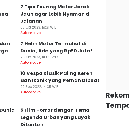
g
7 Tips Touring Motor Jarak
una
Jauh agar Lebih Nyaman di
Jalanan
03 Okt 2023, 19:31 WIB
Automotive
 dan
7 Helm Motor Termahal di
rga
Dunia, Ada yang Rp50 Juta!
21 Jun 2023, 14:09 WIB
Automotive
r
10 Vespa Klasik Paling Keren
dan Ikonik yang Pernah Dibuat
22 Sep 2022, 14:35 WIB
Automotive
Rekom
Tempa
 Dunia
5 Film Horror dengan Tema
Legenda Urban yang Layak
Ditonton