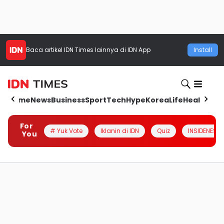
Baca artikel
IDN Times
lainnya di IDN App
Install
Home
News
Business
Sport
Tech
Hype
Korea
Life
Health
Aut
For
# Yuk Vote
Iklanin di IDN
Quiz
INSIDENESIA
You