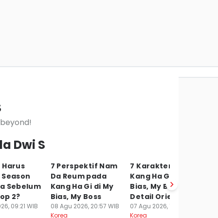
S
d beyond!
la Dwi S
 Harus
7 Perspektif Nam
7 Karakter Positif
5
 Season
Da Reum pada
Kang Ha Gi di My
Ta
a Sebelum
Kang Ha Gi di My
Bias, My Boss,
Sp
Cop 2?
Bias, My Boss
Detail Oriented!
Ad
26, 09:21 WIB
08 Agu 2026, 20:57 WIB
07 Agu 2026, 10:51 WIB
S
Korea
Korea
07