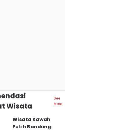
rea
endasi
See
t Wisata
More
Wisata Kawah
Putih Bandung: