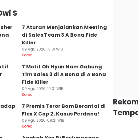
Ko
Dwi S
isher
7 Aturan Menjalankan Meeting
ona
di Sales Team 3 A Bona Fide
Killer
09 Agu 2026, 13:01 WIB
Korea
ktif
7 Motif Oh Hyun Nam Gabung
r
Tim Sales 3 di A Bona di A Bona
Fide Killer
09 Agu 2026, 10:01 WIB
Korea
Rekom
rhadap
7 Premis Teror Bom Berantai di
Tempa
Flex X Cop 2, Kasus Perdana!
09 Agu 2026, 09:21 WIB
Korea
m
Apakah Yeo Ri Bertunangan