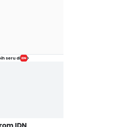
ih seru di
from IDN