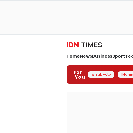
Home
News
Business
Sport
Te
For
# Yuk Vote
Iklanin
You