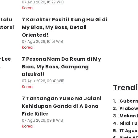
07 Agu 2026, 16:27 WIB
Korea
 Lalu
7 Karakter Positif Kang Ha Gi di
storsi
My Bias, My Boss, Detail
Oriented!
07 Agu 2026, 10:51 WIB
Korea
 Lee
7 Pesona Nam Da Reum di My
,
Bias, My Boss, Gampang
Disukai!
07 Agu 2026, 09:41 WIB
Trendi
Korea
7 Tantangan Yu Bo Na Jalani
1
.
Gubern
Kehidupan Ganda di A Bona
2
.
Prabow
Fide Killer
3
.
Makan B
07 Agu 2026, 09:11 WIB
4
.
Nilai T
Korea
5
.
17 Agus