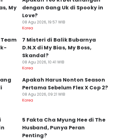
as, My
dengan Gang Uk di Spooky in
Love?
08 Agu 2026, 19:57 WIB
Korea
s Team
7 Misteri di Balik Bubarnya
ik-
D.N.X di My Bias, My Boss,
Skandal?
08 Agu 2026, 10:41 WIB
Korea
yang
Apakah Harus Nonton Season
i
Pertama Sebelum Flex X Cop 2?
08 Agu 2026, 09:21 WIB
Korea
i
5 Fakta Cha Myung Hee di The
in
Husband, Punya Peran
Penting?