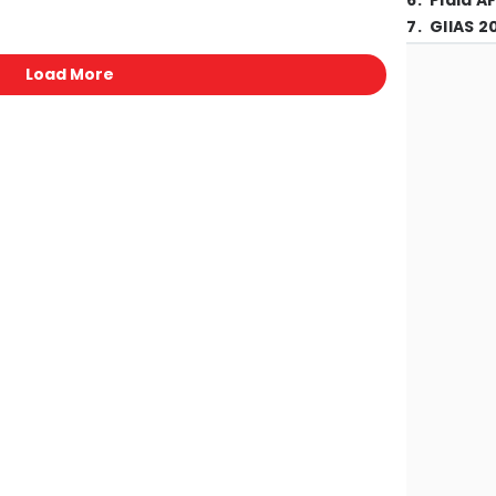
6
.
Piala A
7
.
GIIAS 2
Load More