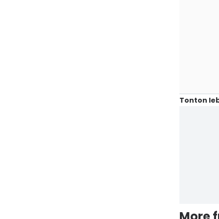
Tonton leb
More 