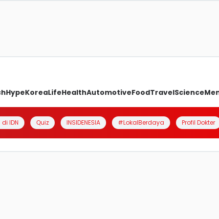
ch
Hype
Korea
Life
Health
Automotive
Food
Travel
Science
Me
 di IDN
Quiz
INSIDENESIA
#LokalBerdaya
Profil Dokter