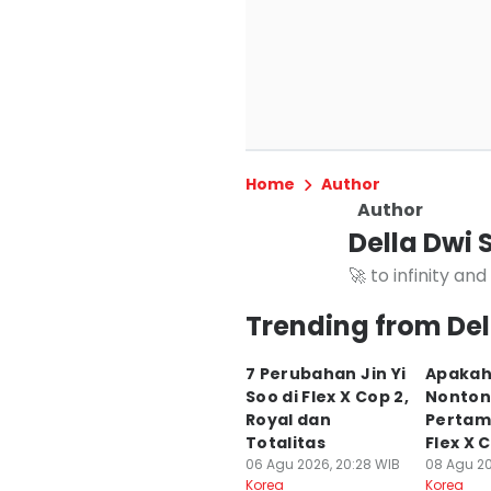
Home
Author
Author
Della Dwi 
🚀 to infinity an
Trending from Del
7 Perubahan Jin Yi
Apakah
Soo di Flex X Cop 2,
Nonton
Royal dan
Pertam
Totalitas
Flex X 
06 Agu 2026, 20:28 WIB
08 Agu 20
Korea
Korea