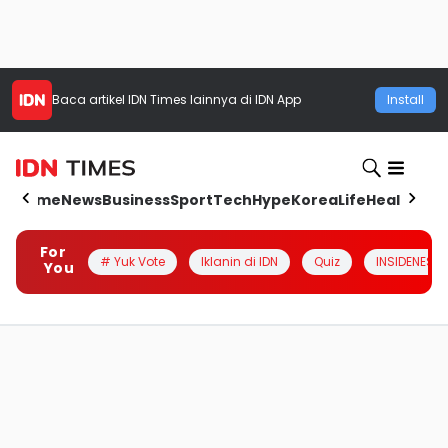
Baca artikel
IDN Times
lainnya di IDN App
Install
Home
News
Business
Sport
Tech
Hype
Korea
Life
Health
Aut
For
# Yuk Vote
Iklanin di IDN
Quiz
INSIDENESIA
You