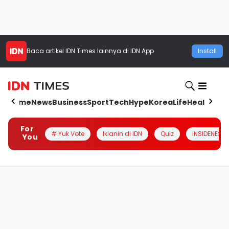
Baca artikel
IDN Times
lainnya di IDN App
Install
Home
News
Business
Sport
Tech
Hype
Korea
Life
Health
Aut
For
# Yuk Vote
Iklanin di IDN
Quiz
INSIDENESIA
You