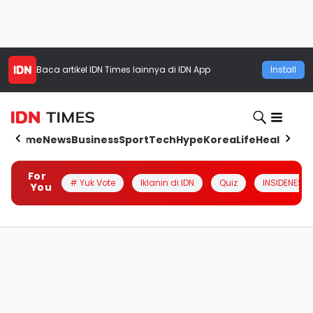
Baca artikel
IDN Times
lainnya di IDN App
Install
Home
News
Business
Sport
Tech
Hype
Korea
Life
Health
Aut
For
# Yuk Vote
Iklanin di IDN
Quiz
INSIDENESIA
You