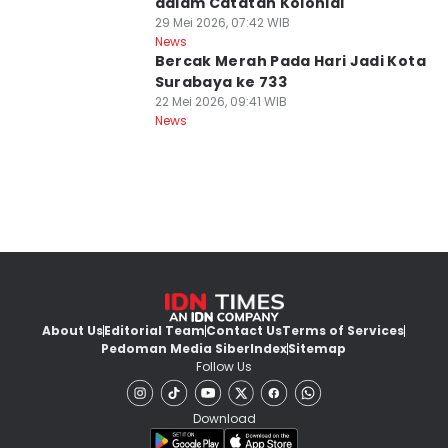
dalam Catatan Kolonial
29 Mei 2026, 07:42 WIB
News
Bercak Merah Pada Hari Jadi Kota
Surabaya ke 733
22 Mei 2026, 09:41 WIB
News
About Us
Editorial Team
Contact Us
Terms of Services
Pedoman Media Siber
Index
Sitemap
Follow Us
Download