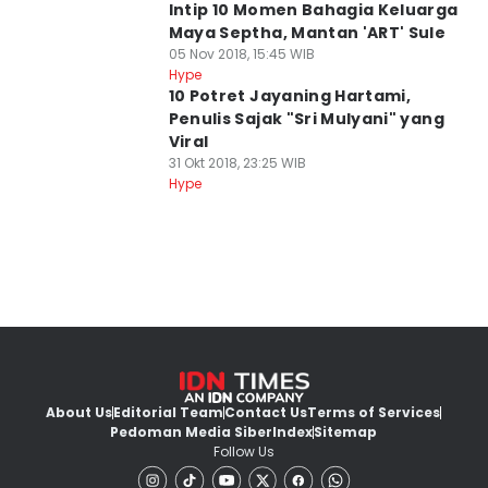
Intip 10 Momen Bahagia Keluarga
Maya Septha, Mantan 'ART' Sule
05 Nov 2018, 15:45 WIB
Hype
10 Potret Jayaning Hartami,
Penulis Sajak "Sri Mulyani" yang
Viral
31 Okt 2018, 23:25 WIB
Hype
About Us
Editorial Team
Contact Us
Terms of Services
Pedoman Media Siber
Index
Sitemap
Follow Us