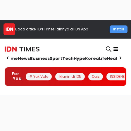
Baca artikel
IDN Times
lainnya di IDN App
Install
Home
News
Business
Sport
Tech
Hype
Korea
Life
Health
Aut
For
# Yuk Vote
Iklanin di IDN
Quiz
INSIDENESIA
You