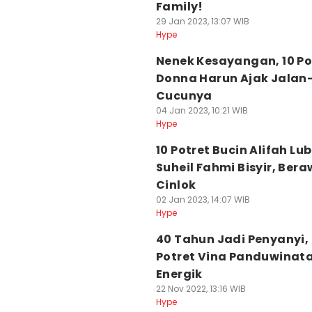
Family!
29 Jan 2023, 13:07 WIB
Hype
Nenek Kesayangan, 10 Po
Donna Harun Ajak Jalan
Cucunya
04 Jan 2023, 10:21 WIB
Hype
10 Potret Bucin Alifah Lu
Suheil Fahmi Bisyir, Bera
Cinlok
02 Jan 2023, 14:07 WIB
Hype
40 Tahun Jadi Penyanyi,
Potret Vina Panduwinat
Energik
22 Nov 2022, 13:16 WIB
Hype