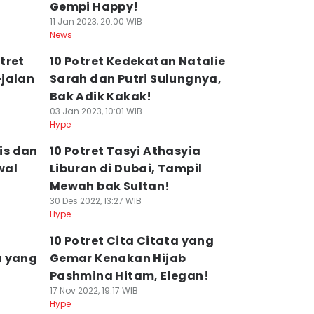
Gempi Happy!
11 Jan 2023, 20:00 WIB
News
tret
10 Potret Kedekatan Natalie
-jalan
Sarah dan Putri Sulungnya,
Bak Adik Kakak!
03 Jan 2023, 10:01 WIB
Hype
bis dan
10 Potret Tasyi Athasyia
wal
Liburan di Dubai, Tampil
Mewah bak Sultan!
30 Des 2022, 13:27 WIB
Hype
10 Potret Cita Citata yang
a yang
Gemar Kenakan Hijab
Pashmina Hitam, Elegan!
17 Nov 2022, 19:17 WIB
Hype