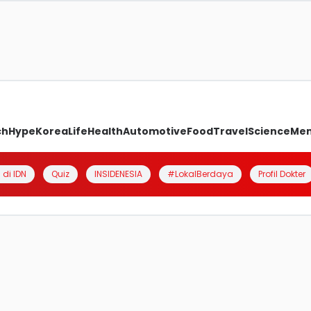
ch
Hype
Korea
Life
Health
Automotive
Food
Travel
Science
Me
 di IDN
Quiz
INSIDENESIA
#LokalBerdaya
Profil Dokter