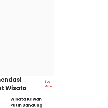
endasi
See
t Wisata
More
Wisata Kawah
Putih Bandung: