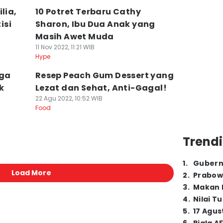
lia,
10 Potret Terbaru Cathy
isi
Sharon, Ibu Dua Anak yang
Masih Awet Muda
11 Nov 2022, 11:21 WIB
Hype
rga
Resep Peach Gum Dessert yang
k
Lezat dan Sehat, Anti-Gagal!
22 Agu 2022, 10:52 WIB
Food
Trendi
1
.
Gubern
Load More
2
.
Prabow
3
.
Makan B
4
.
Nilai T
5
.
17 Agus