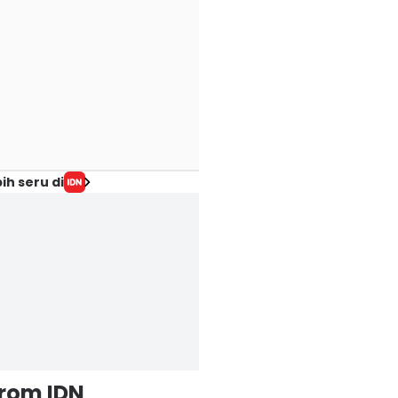
ih seru di
from IDN