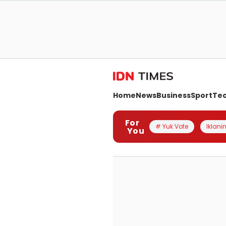
Home
News
Business
Sport
Te
For
# Yuk Vote
Iklanin
You