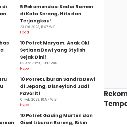
 di
5 Rekomendasi Kedai Ramen
ran
di Kota Serang, Hits dan
Terjangkau!
23 Okt 2023, 11:07 WIB
Food
Khas
10 Potret Maryam, Anak Oki
sa
Setiana Dewi yang Stylish
Sejak Dini!
03 Apr 2023, 08:17 WIB
Hype
aru
10 Potret Liburan Sandra Dewi
lu
di Jepang, Disneyland Jadi
Rekom
Favorit!
01 Feb 2023, 16:57 WIB
Tempa
Hype
10 Potret Gading Marten dan
Korean
Gisel Liburan Bareng, Bikin