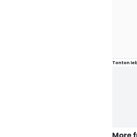
Tonton leb
More 