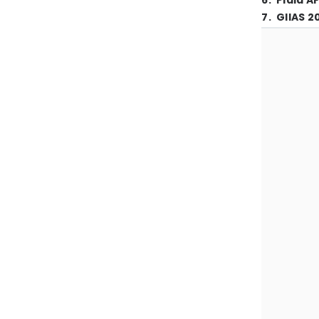
6
.
Piala A
7
.
GIIAS 2