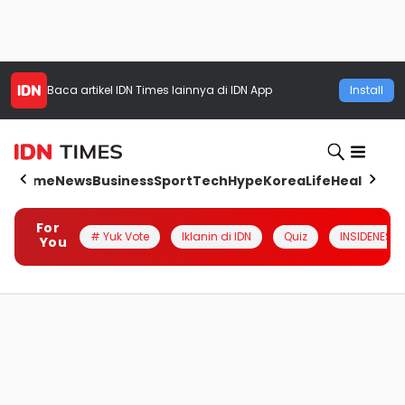
Baca artikel
IDN Times
lainnya di IDN App
Install
Home
News
Business
Sport
Tech
Hype
Korea
Life
Health
Aut
For
# Yuk Vote
Iklanin di IDN
Quiz
INSIDENESIA
You