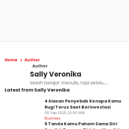
Home
Author
Author
Sally Veronika
Masih belajar menulis, tapi selalu
Latest from Sally Veronika
bersemangat dalam berbagi cerita yang
dapat memberikan manfaat untuk orang
4 Alasan Penyebab Kenapa Kamu
lain.
Rugi Terus Saat Berinvestasi
05 Sep 2025, 22:00 WIB
Business
5 Tanda Kamu Paham Sama Diri