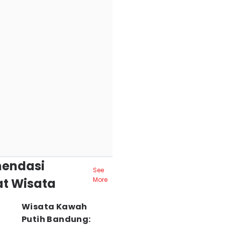
endasi
See
t Wisata
More
Wisata Kawah
Putih Bandung: