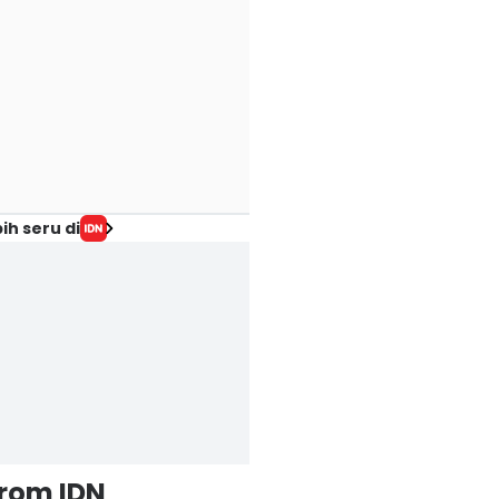
ih seru di
from IDN