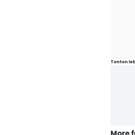
Tonton leb
More 