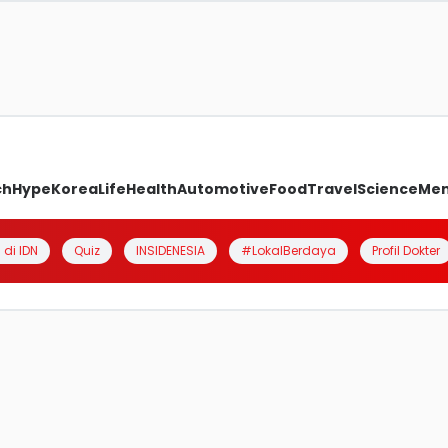
ch
Hype
Korea
Life
Health
Automotive
Food
Travel
Science
Me
 di IDN
Quiz
INSIDENESIA
#LokalBerdaya
Profil Dokter