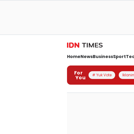
Home
News
Business
Sport
Te
For
# Yuk Vote
Iklanin
You