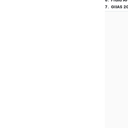
6
.
Piala A
7
.
GIIAS 2