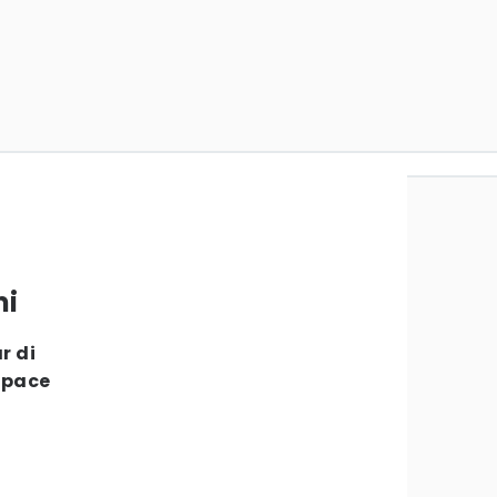
mi
r di
Space