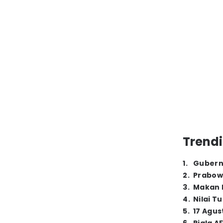
Trendi
1
.
Gubern
2
.
Prabow
3
.
Makan B
4
.
Nilai T
5
.
17 Agus