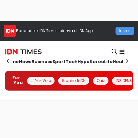
Baca artikel
IDN Times
lainnya di IDN App
Install
Home
News
Business
Sport
Tech
Hype
Korea
Life
Health
Aut
For
# Yuk Vote
Iklanin di IDN
Quiz
INSIDENESIA
You