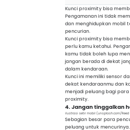
Kunci proximity bisa memb
Pengamanan ini tidak mema
dan menghidupkan mobil tan
pencurian.
Kunci proximity bisa membe
perlu kamu ketahui. Penga
kamu tidak boleh lupa men
jangan berada di dekat jan
dalam kendaraan.
Kunci ini memiliki sensor d
dekat kendaraanmu dan kamu
menjadi peluang bagi para
proximity.
4. Jangan tinggalkan h
ilustrasi setir mobil (unsplash.com/Reed
Sebagian besar para pencu
peluang untuk mencurinya.