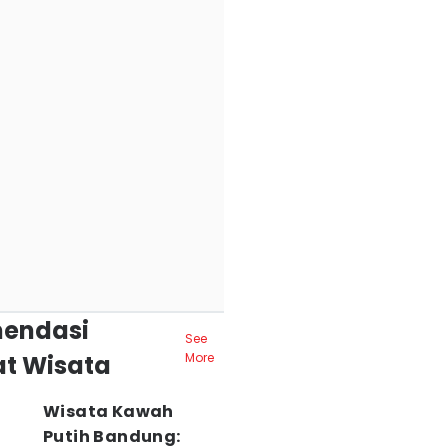
endasi
See
t Wisata
More
Wisata Kawah
Putih Bandung: