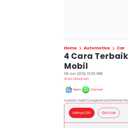
Home
Automotive
Car
4 Cara Terbai
Mobil
08 Jun 2026, 12:05 WIB
Alisa Hasanah
News
Channel
ilustrasi mobil (unsplash.com/Hikmal P
Intinya Sih
Gini Kak