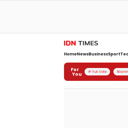
Home
News
Business
Sport
Te
For
# Yuk Vote
Iklanin
You