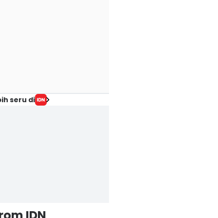
ih seru di
from IDN