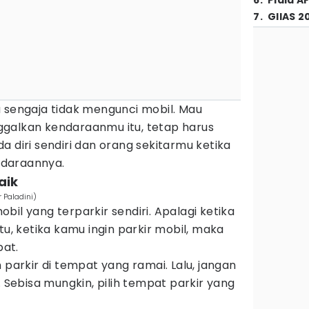
6
.
Piala A
7
.
GIIAS 2
u sengaja tidak mengunci mobil. Mau
galkan kendaraanmu itu, tetap harus
a diri sendiri dan orang sekitarmu ketika
ndaraannya.
aik
 Paladini)
bil yang terparkir sendiri. Apalagi ketika
tu, ketika kamu ingin parkir mobil, maka
at.
 parkir di tempat yang ramai. Lalu, jangan
. Sebisa mungkin, pilih tempat parkir yang