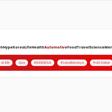
ch
Hype
Korea
Life
Health
Automotive
Food
Travel
Science
Me
 di IDN
Quiz
INSIDENESIA
#LokalBerdaya
Profil Dokter