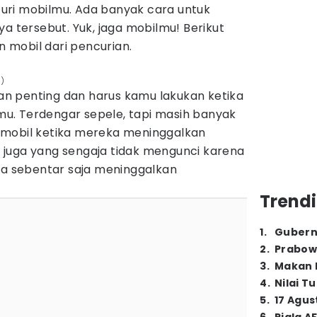
uri mobilmu. Ada banyak cara untuk
ya tersebut. Yuk, jaga mobilmu! Berikut
mobil dari pencurian.
u)
gian penting dan harus kamu lakukan ketika
u. Terdengar sepele, tapi masih banyak
 mobil ketika mereka meninggalkan
juga yang sengaja tidak mengunci karena
 sebentar saja meninggalkan
Trendi
1
.
Gubern
2
.
Prabow
3
.
Makan B
4
.
Nilai T
5
.
17 Agus