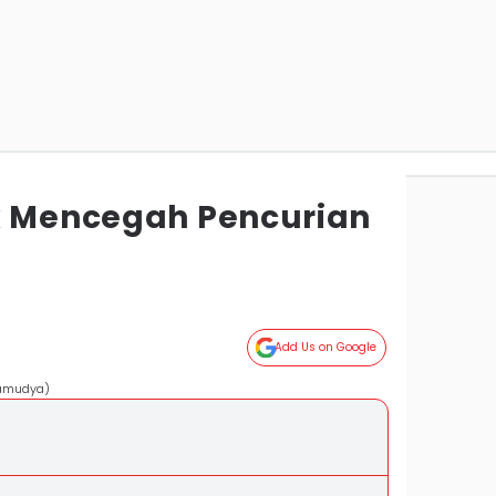
k Mencegah Pencurian
Add Us on Google
ramudya)