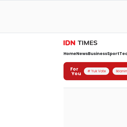
Home
News
Business
Sport
Te
For
# Yuk Vote
Iklanin
You