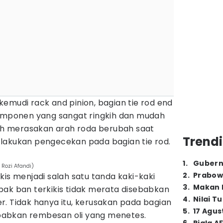
emudi rack and pinion, bagian tie rod end
komponen yang sangat ringkih dan mudah
lah merasakan arah roda berubah saat
Trendi
lakukan pengecekan pada bagian tie rod.
1
.
Gubern
 Rozi Afandi)
2
.
Prabow
kis menjadi salah satu tanda kaki-kaki
3
.
Makan B
pak ban terkikis tidak merata disebabkan
4
.
Nilai T
. Tidak hanya itu, kerusakan pada bagian
5
.
17 Agus
abkan rembesan oli yang menetes.