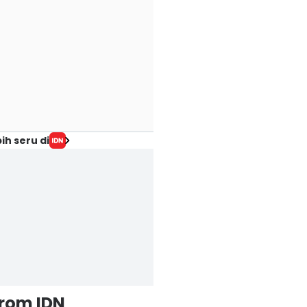
ih seru di
from IDN