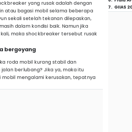
6
.
Piala A
ockbreaker yang rusak adalah dengan
7
.
GIIAS 2
in atau bagasi mobil selama beberapa
yun sekali setelah tekanan dilepaskan,
asih dalam kondisi baik. Namun jika
ali, maka shockbreaker tersebut rusak
da bergoyang
a roda mobil kurang stabil dan
jalan berlubang? Jika ya, maka itu
i mobil mengalami kerusakan, tepatnya