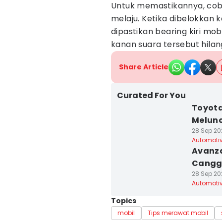
Untuk memastikannya, cob
melaju. Ketika dibelokkan k
dipastikan bearing kiri mob
kanan suara tersebut hila
Share Article
Curated For You
Toyota
Melunc
28 Sep 20
Automoti
Avanza
Canggi
28 Sep 202
Automoti
Topics
mobil
Tips merawat mobil