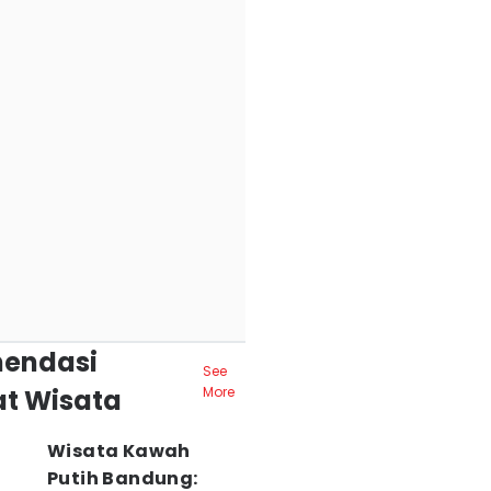
endasi
See
t Wisata
More
Wisata Kawah
Putih Bandung: