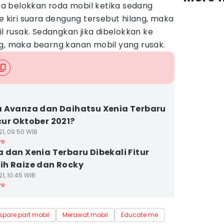
a belokkan roda mobil ketika sedang
e kiri suara dengung tersebut hilang, maka
il rusak. Sedangkan jika dibelokkan ke
ng, maka bearng kanan mobil yang rusak.
 Avanza dan Daihatsu Xenia Terbaru
ur Oktober 2021?
21, 09:50 WIB
ve
 dan Xenia Terbaru Dibekali Fitur
h Raize dan Rocky
1, 10:45 WIB
ve
spare part mobil
Merawat mobil
Educate me