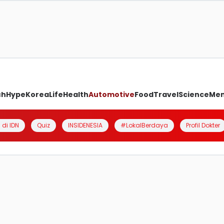
ch
Hype
Korea
Life
Health
Automotive
Food
Travel
Science
Me
 di IDN
Quiz
INSIDENESIA
#LokalBerdaya
Profil Dokter