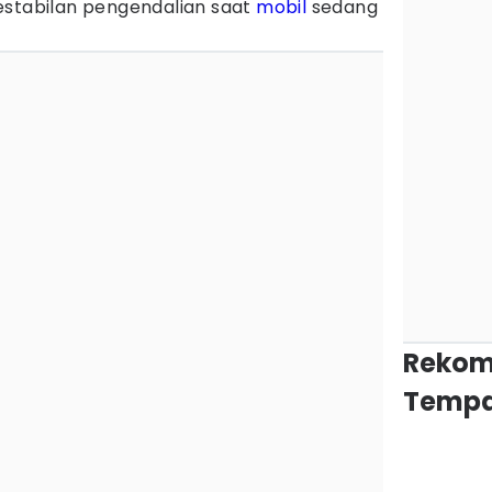
estabilan pengendalian saat
mobil
sedang
Rekom
Tempa