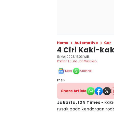
Home
Automotive
Car
4 Ciri Kaki-ka
16 Mei 2023, 15:03 WIB
Patrick Trusto Jati Wibowo
News
Channel
PT SIS
Share Article
Jakarta, IDN Times -
Kaki
rusak pada kendaraan roda