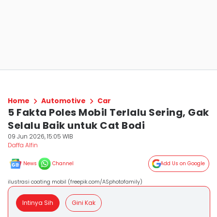
Home
Automotive
Car
5 Fakta Poles Mobil Terlalu Sering, Gak
Selalu Baik untuk Cat Bodi
09 Jun 2026, 15:05 WIB
Daffa Alfin
News
Channel
Add Us on Google
ilustrasi coating mobil (freepik.com/ASphotofamily)
Intinya Sih
Gini Kak