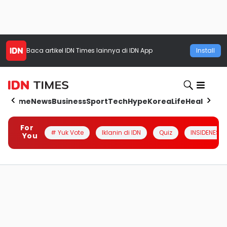
Baca artikel
IDN Times
lainnya di IDN App
Install
Home
News
Business
Sport
Tech
Hype
Korea
Life
Health
Aut
For
# Yuk Vote
Iklanin di IDN
Quiz
INSIDENESIA
You