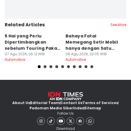
Related Articles
See More
5 Hal yang Perlu
Bahaya Fatal
A
Dipertimbangkan
Memegang Setir Mobil
Ge
sebelum Touring Pakai
hanya dengan Satu
L
Motor Matic
07 Agu 2026, 06:12 WIB
Tangan
06 Agu 2026, 23:05 WIB
06
Automotive
Automotive
Au
About Us
Editorial Team
Contact Us
Terms of Services
Pedoman Media Siber
Index
Sitemap
Follow Us
Download