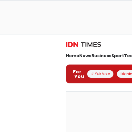
Home
News
Business
Sport
Te
For
# Yuk Vote
Iklanin
You