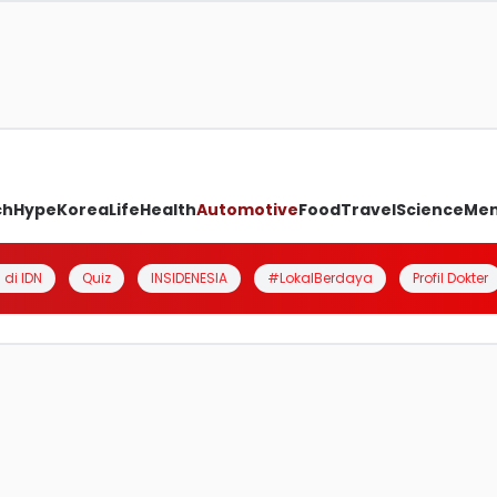
ch
Hype
Korea
Life
Health
Automotive
Food
Travel
Science
Me
 di IDN
Quiz
INSIDENESIA
#LokalBerdaya
Profil Dokter