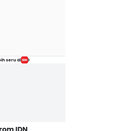
ih seru di
from IDN