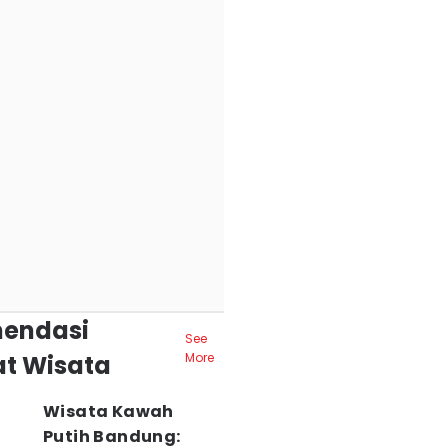
endasi
See
t Wisata
More
Wisata Kawah
Putih Bandung: