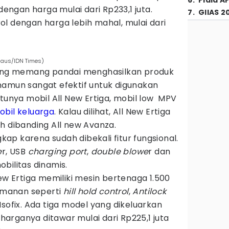
6
.
Piala A
 dengan harga mulai dari Rp233,1 juta.
7
.
GIIAS 2
l dengan harga lebih mahal, mulai dari
rdaus/IDN Times)
pang memang pandai menghasilkan produk
namun sangat efektif untuk digunakan
atunya mobil All New Ertiga, mobil low MPV
obil keluarga
. Kalau dilihat, All New Ertiga
h dibanding All new Avanza.
gkap karena sudah dibekali fitur fungsional.
e
r, USB
charging port
,
double blowe
r dan
bilitas dinamis.
New Ertiga memiliki mesin bertenaga 1.500
eamanan seperti
hill hold control
,
Antilock
Isofix. Ada tiga model yang dikeluarkan
, harganya ditawar mulai dari Rp225,1 juta