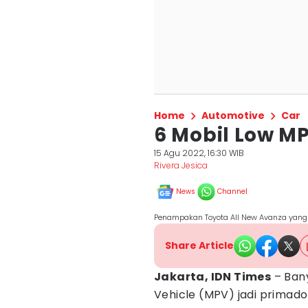
Home
Automotive
Car
6 Mobil Low MP
15 Agu 2022, 16:30 WIB
Rivera Jesica
News
Channel
Penampakan Toyota All New Avanza yang re
Share Article
Jakarta, IDN Times
– Bany
Vehicle (MPV) jadi primadon