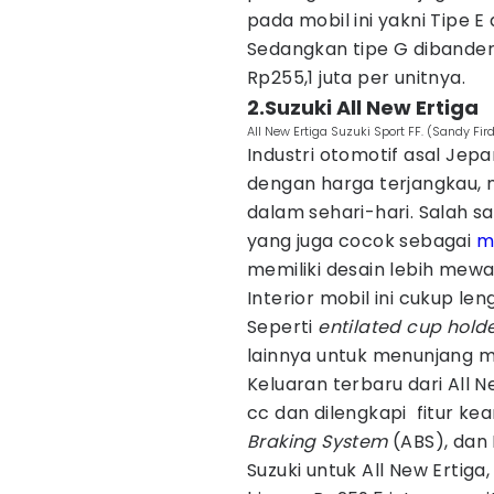
pada mobil ini yakni Tipe E
Sedangkan tipe G dibandero
Rp255,1 juta per unitnya.
2.Suzuki All New Ertiga
All New Ertiga Suzuki Sport FF. (Sandy Fi
Industri otomotif asal Je
dengan harga terjangkau, 
dalam sehari-hari. Salah s
yang juga cocok sebagai
m
memiliki desain lebih mewa
Interior mobil ini cukup len
Seperti
entilated cup hold
lainnya untuk menunjang mo
Keluaran terbaru dari All 
cc dan dilengkapi fitur k
Braking System
(ABS), dan 
Suzuki untuk All New Ertiga