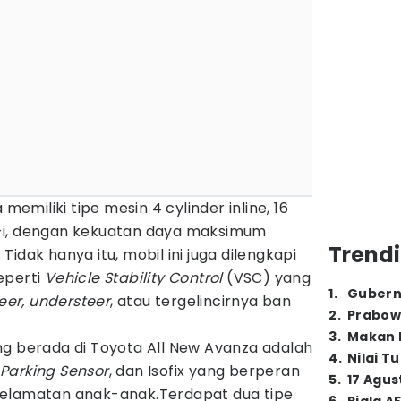
 memiliki tipe mesin 4 cylinder inline, 16
-i, dengan kekuatan daya maksimum
Trendi
idak hanya itu, mobil ini juga dilengkapi
eperti
Vehicle Stability Control
(VSC) yang
1
.
Gubern
eer, understeer
, atau tergelincirnya ban
2
.
Prabow
3
.
Makan B
ng berada di Toyota All New Avanza adalah
4
.
Nilai T
 Parking Sensor
, dan Isofix yang berperan
5
.
17 Agus
selamatan anak-anak.Terdapat dua tipe