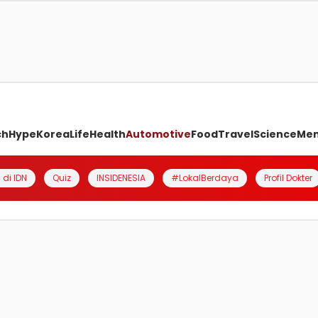
ch
Hype
Korea
Life
Health
Automotive
Food
Travel
Science
Me
 di IDN
Quiz
INSIDENESIA
#LokalBerdaya
Profil Dokter