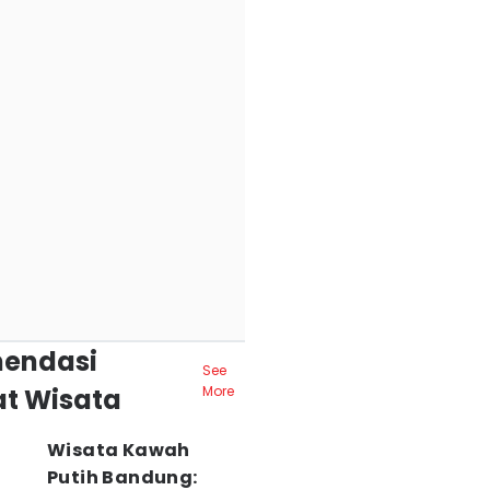
endasi
See
t Wisata
More
Wisata Kawah
Putih Bandung: