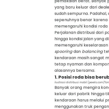
pemakaian berat. Banyak 
yang baru keluar dari deale
sudah sempurna. Padahal,
sepenuhnya benar karena 
memengaruhi kondisi roda 
Perjalanan distribusi dari
hingga kondisi jalan yang d
memengaruhi keselarasan r
spooring
dan
balancing
te
kendaraan masih sangat 
tetap nyaman dan kompone
alasannya bersama.
1. Posisi roda bisa ber
ilustrasi distribusi mobil (pexels.com/To
Banyak orang mengira kond
keluar dari pabrik hingga 
kendaraan harus melalui pr
menggunakan truk pengangk