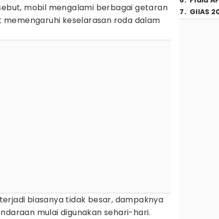
6
.
Piala A
rsebut, mobil mengalami berbagai getaran
7
.
GIIAS 2
t memengaruhi keselarasan roda dalam
erjadi biasanya tidak besar, dampaknya
ndaraan mulai digunakan sehari-hari.