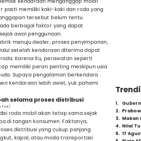
pemilik kendaraan menganggap mobil
r pasti memiliki kaki-kaki dan roda yang
 anggapan tersebut belum tentu
ada berbagai faktor yang dapat
sejak awal penggunaan.
 pabrik menuju dealer, proses penyimpanan,
ilalui setelah kendaraan diterima dapat
oda. Karena itu, perawatan seperti
tap memiliki peran penting meskipun usia
muda. Supaya pengalaman berkendara
n kendaraan lebih awet, yuk pahami
Trendi
ubah selama proses distribusi
1
.
Gubern
m Fisk)
2
.
Prabow
isi roda mobil akan tetap sama sejak
3
.
Makan B
tiba di tangan konsumen. Faktanya,
4
.
Nilai T
oses distribusi yang cukup panjang
5
.
17 Agus
ut, kapal, atau moda transportasi