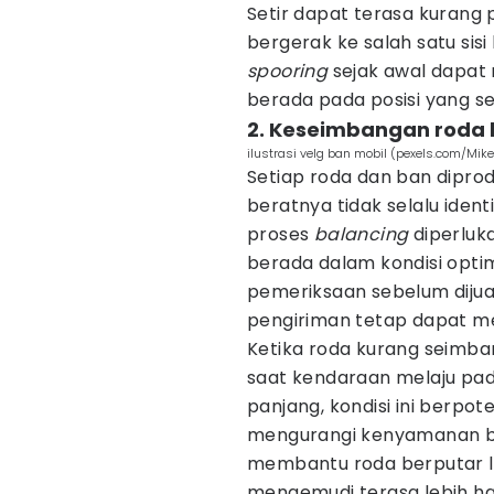
Setir dapat terasa kurang p
bergerak ke salah satu sisi 
spooring
sejak awal dapat
berada pada posisi yang se
2. Keseimbangan roda
ilustrasi velg ban mobil (pexels.com/Mike
Setiap roda dan ban diprod
beratnya tidak selalu ident
proses
balancing
diperluka
berada dalam kondisi opti
pemeriksaan sebelum dijua
pengiriman tetap dapat 
Ketika roda kurang seimba
saat kendaraan melaju pad
panjang, kondisi ini berp
mengurangi kenyamanan b
membantu roda berputar l
mengemudi terasa lebih ha