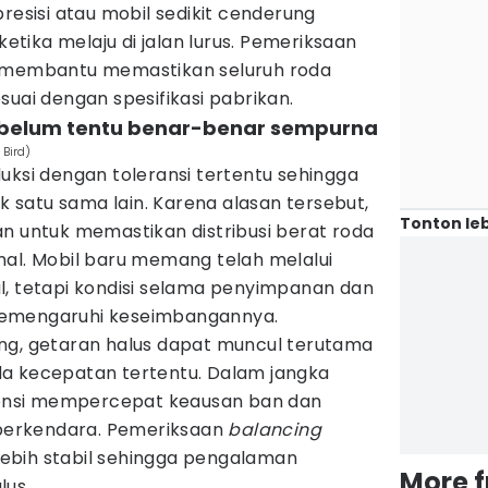
resisi atau mobil sedikit cenderung
ketika melaju di jalan lurus. Pemeriksaan
 membantu memastikan seluruh roda
suai dengan spesifikasi pabrikan.
 belum tentu benar-benar sempurna
 Bird)
uksi dengan toleransi tertentu sehingga
ik satu sama lain. Karena alasan tersebut,
Tonton leb
n untuk memastikan distribusi berat roda
mal. Mobil baru memang telah melalui
l, tetapi kondisi selama penyimpanan dan
memengaruhi keseimbangannya.
ng, getaran halus dapat muncul terutama
a kecepatan tertentu. Dalam jangka
otensi mempercepat keausan ban dan
erkendara. Pemeriksaan
balancing
ebih stabil sehingga pengalaman
More 
lus.