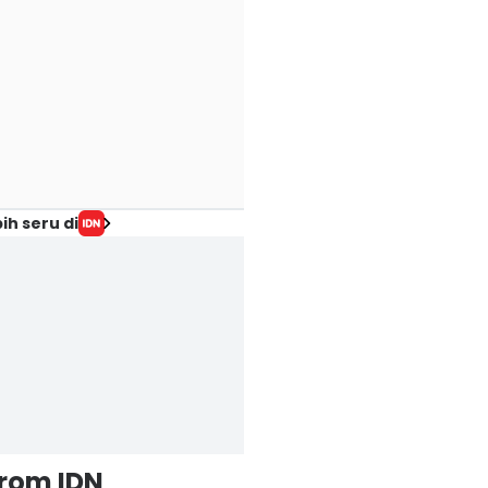
ih seru di
from IDN