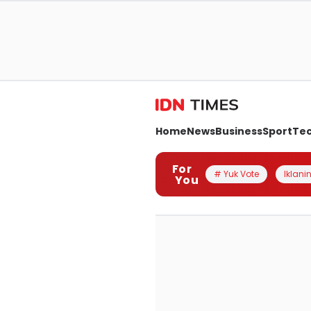
Home
News
Business
Sport
Te
For
# Yuk Vote
Iklanin
You