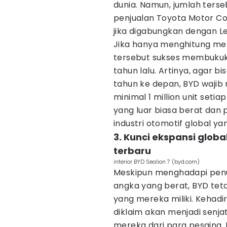
dunia. Namun, jumlah terse
penjualan Toyota Motor Cor
jika digabungkan dengan Le
Jika hanya menghitung mer
tersebut sukses membukuka
tahun lalu. Artinya, agar 
tahun ke depan, BYD waji
minimal 1 million unit setiap
yang luar biasa berat dan
industri otomotif global yan
3. Kunci ekspansi globa
terbaru
interior BYD Sealion 7 (byd.com)
Meskipun menghadapi penu
angka yang berat, BYD teta
yang mereka miliki. Kehadi
diklaim akan menjadi sen
mereka dari para pesaing. 