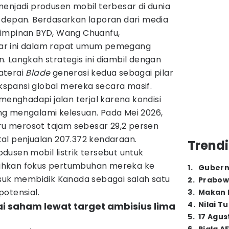
enjadi produsen mobil terbesar di dunia
 depan. Berdasarkan laporan dari media
impinan BYD, Wang Chuanfu,
ar ini dalam rapat umum pemegang
 Langkah strategis ini diambil dengan
aterai
Blade
generasi kedua sebagai pilar
spansi global mereka secara masif.
menghadapi jalan terjal karena kondisi
g mengalami kelesuan. Pada Mei 2026,
tru merosot tajam sebesar 29,2 persen
al penjualan 207.372 kendaraan.
Trendi
usen mobil listrik tersebut untuk
ihkan fokus pertumbuhan mereka ke
1
.
Gubern
asuk membidik Kanada sebagai salah satu
2
.
Prabow
otensial.
3
.
Makan B
4
.
Nilai T
lai saham lewat target ambisius lima
5
.
17 Agus