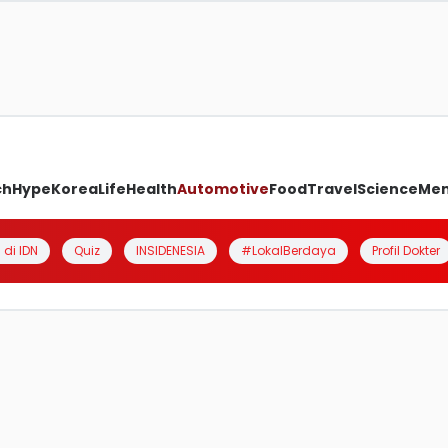
ch
Hype
Korea
Life
Health
Automotive
Food
Travel
Science
Me
 di IDN
Quiz
INSIDENESIA
#LokalBerdaya
Profil Dokter