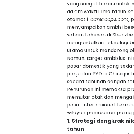
yang sangat berani untuk m
dalam waktu lima tahun ke
otomotif
carscoops.com,
p
menyampaikan ambisi bes
saham tahunan di Shenzhen.
mengandalkan teknologi b
utama untuk mendorong ek
Namun, target ambisius ini 
pasar domestik yang sedan
penjualan BYD di China jus
secara tahunan dengan tot
Penurunan ini memaksa prod
memutar otak dan mengal
pasar internasional, term
wilayah pemasaran paling p
1. Strategi dongkrak ni
tahun