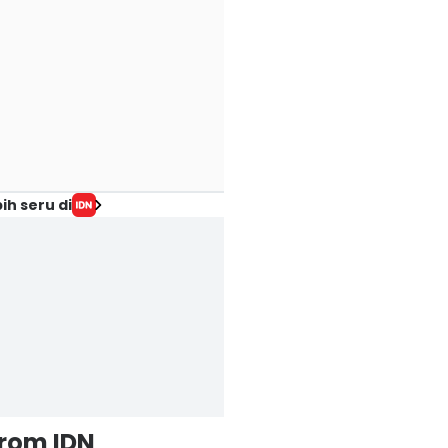
ih seru di
from IDN