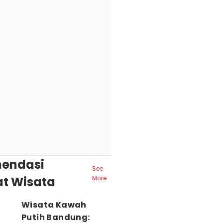
endasi
See
t Wisata
More
Wisata Kawah
Putih Bandung: