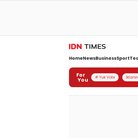
Home
News
Business
Sport
Te
For
# Yuk Vote
Iklanin
You