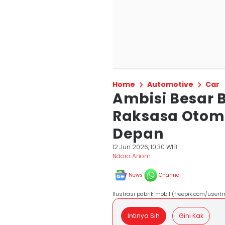
Home
Automotive
Car
Ambisi Besar 
Raksasa Otomo
Depan
12 Jun 2026, 10:30 WIB
Ndoro Anom
News
Channel
Ilustrasi pabrik mobil (freepik.com/usert
Intinya Sih
Gini Kak