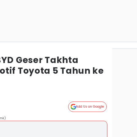
BYD Geser Takhta
tif Toyota 5 Tahun ke
Add Us on Google
rmk)