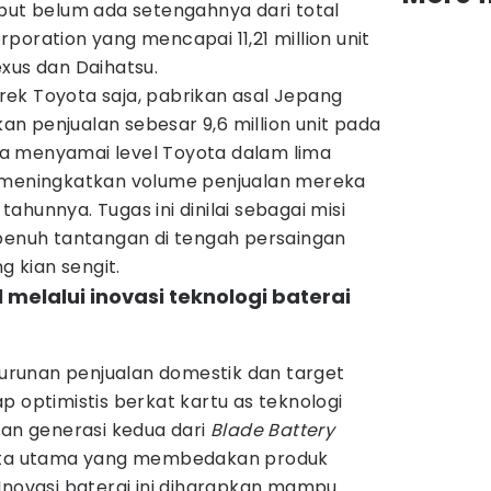
but belum ada setengahnya dari total
poration yang mencapai 11,21 million unit
xus dan Daihatsu.
ek Toyota saja, pabrikan asal Jepang
n penjualan sebesar 9,6 million unit pada
bisa menyamai level Toyota dalam lima
b meningkatkan volume penjualan mereka
 tahunnya. Tugas ini dinilai sebagai misi
 penuh tantangan di tengah persaingan
g kian sengit.
l melalui inovasi teknologi baterai
runan penjualan domestik dan target
p optimistis berkat kartu as teknologi
ran generasi kedua dari
Blade Battery
jata utama yang membedakan produk
Inovasi baterai ini diharapkan mampu