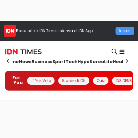
Baca artikel
IDN Times
lainnya di IDN App
Install
Home
News
Business
Sport
Tech
Hype
Korea
Life
Health
Aut
For
# Yuk Vote
Iklanin di IDN
Quiz
INSIDENESIA
You