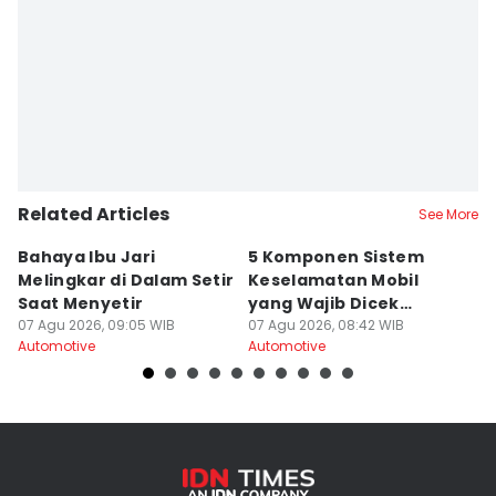
Related Articles
See More
Bahaya Ibu Jari
5 Komponen Sistem
C
Melingkar di Dalam Setir
Keselamatan Mobil
R
Saat Menyetir
yang Wajib Dicek
B
07 Agu 2026, 09:05 WIB
Secara Rutin
07 Agu 2026, 08:42 WIB
M
07
Automotive
Automotive
Au