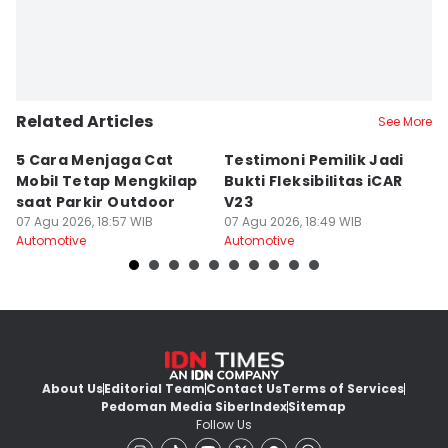
Related Articles
See More
5 Cara Menjaga Cat
Testimoni Pemilik Jadi
A
Mobil Tetap Mengkilap
Bukti Fleksibilitas iCAR
Li
saat Parkir Outdoor
V23
P
07 Agu 2026, 18:57 WIB
07 Agu 2026, 18:49 WIB
07
Automotive
Automotive
Au
About Us
Editorial Team
Contact Us
Terms of Services
Pedoman Media Siber
Index
Sitemap
Follow Us