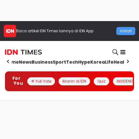
Baca artikel
IDN Times
lainnya di IDN App
Install
Home
News
Business
Sport
Tech
Hype
Korea
Life
Health
Aut
For
# Yuk Vote
Iklanin di IDN
Quiz
INSIDENESIA
You