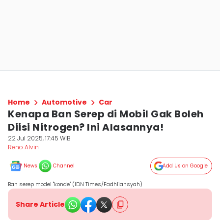
Home
Automotive
Car
Kenapa Ban Serep di Mobil Gak Boleh
Diisi Nitrogen? Ini Alasannya!
22 Jul 2025, 17:45 WIB
Reno Alvin
News
Channel
Add Us on Google
Ban serep model "konde" (IDN Times/Fadhliansyah)
Share Article