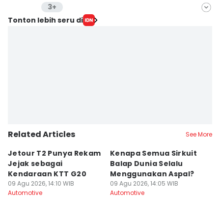
3+
Editor
Tonton lebih seru di
Lea Lyliana
Editor
Reno Alvin
Editor
Fahreza Murnanda
Related Articles
See More
Jetour T2 Punya Rekam
Kenapa Semua Sirkuit
K
Jejak sebagai
Balap Dunia Selalu
B
Kendaraan KTT G20
Menggunakan Aspal?
D
09 Agu 2026, 14:10 WIB
09 Agu 2026, 14:05 WIB
W
09
Automotive
Automotive
Au