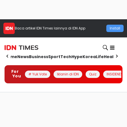
Baca artikel
IDN Times
lainnya di IDN App
Install
Home
News
Business
Sport
Tech
Hype
Korea
Life
Health
Aut
For
# Yuk Vote
Iklanin di IDN
Quiz
INSIDENESIA
You