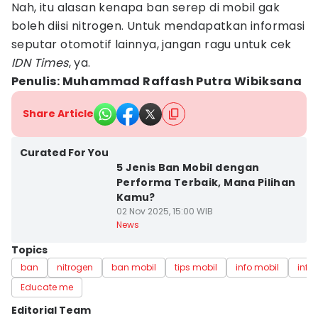
Nah, itu alasan kenapa ban serep di mobil gak
boleh diisi nitrogen. Untuk mendapatkan informasi
seputar otomotif lainnya, jangan ragu untuk cek
IDN Times
, ya.
Penulis: Muhammad Raffash Putra Wibiksana
Share Article
Curated For You
5 Jenis Ban Mobil dengan
Performa Terbaik, Mana Pilihan
Kamu?
02 Nov 2025, 15:00 WIB
News
Topics
ban
nitrogen
ban mobil
tips mobil
info mobil
info
Educate me
Editorial Team