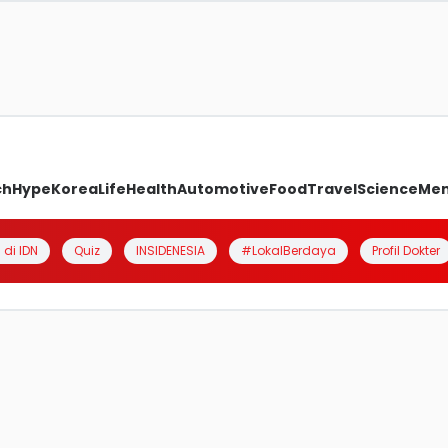
ch
Hype
Korea
Life
Health
Automotive
Food
Travel
Science
Me
 di IDN
Quiz
INSIDENESIA
#LokalBerdaya
Profil Dokter