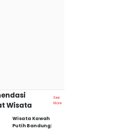
endasi
See
t Wisata
More
Wisata Kawah
Putih Bandung: