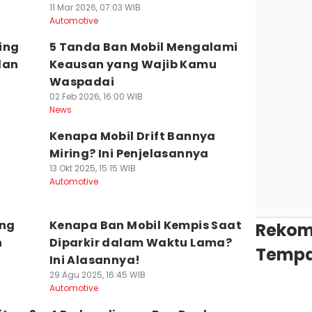
11 Mar 2026, 07:03 WIB
Automotive
ing
5 Tanda Ban Mobil Mengalami
dan
Keausan yang Wajib Kamu
Waspadai
02 Feb 2026, 16:00 WIB
News
n
Kenapa Mobil Drift Bannya
Miring? Ini Penjelasannya
13 Okt 2025, 15:15 WIB
Automotive
ing
Kenapa Ban Mobil Kempis Saat
Rekom
n
Diparkir dalam Waktu Lama?
Tempa
Ini Alasannya!
29 Agu 2025, 16:45 WIB
Automotive