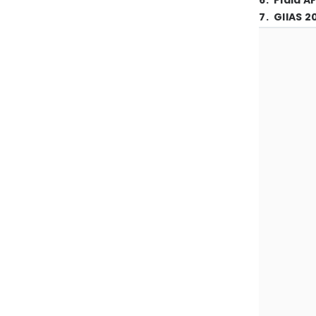
6
.
Piala A
7
.
GIIAS 2