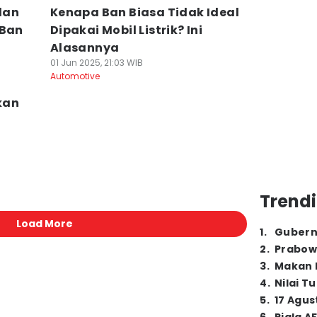
dan
Kenapa Ban Biasa Tidak Ideal
 Ban
Dipakai Mobil Listrik? Ini
Alasannya
01 Jun 2025, 21:03 WIB
Automotive
kan
Trendi
Load More
1
.
Gubern
2
.
Prabow
3
.
Makan B
4
.
Nilai T
5
.
17 Agus