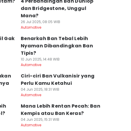
itam?
4 Perbandingan Ban Dunlop
dan Bridgestone, Unggul
Mana?
26 Jul 2025, 08:05 WIB
Automotive
il Gak
Benarkah Ban Tebal Lebih
Nyaman Dibandingkan Ban
Tipis?
10 Jun 2025, 14:48 WIB
Automotive
akan
Ciri-ciri Ban Vulkanisir yang
anya
Perlu Kamu Ketahui
04 Jun 2025, 18:31 WIB
Automotive
bih
Mana Lebih Rentan Pecah: Ban
l?
Kempis atau Ban Keras?
04 Jun 2025, 15:31 WIB
Automotive