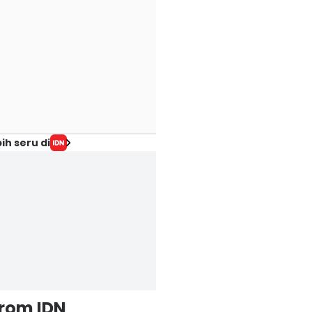
ih seru di
from IDN