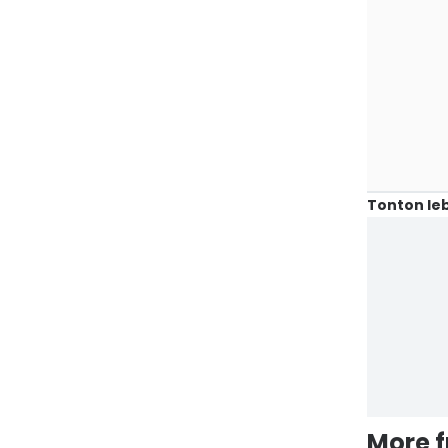
Tonton leb
More 