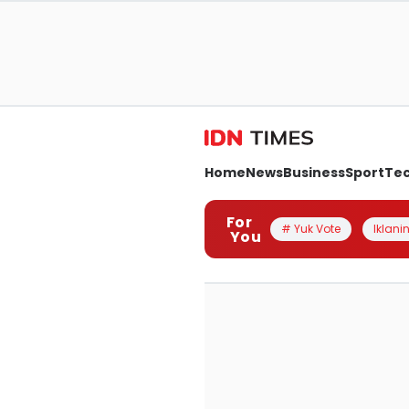
Home
News
Business
Sport
Te
For
# Yuk Vote
Iklanin
You