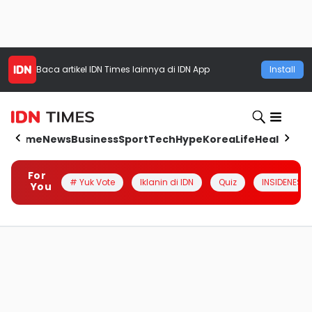
Baca artikel
IDN Times
lainnya di IDN App
Install
Home
News
Business
Sport
Tech
Hype
Korea
Life
Health
Aut
For
# Yuk Vote
Iklanin di IDN
Quiz
INSIDENESIA
You