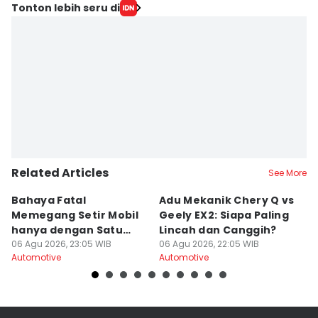
Tonton lebih seru di
Related Articles
See More
Bahaya Fatal
Adu Mekanik Chery Q vs
K
Memegang Setir Mobil
Geely EX2: Siapa Paling
M
hanya dengan Satu
Lincah dan Canggih?
M
Tangan
06 Agu 2026, 23:05 WIB
06 Agu 2026, 22:05 WIB
K
06
Automotive
Automotive
Au