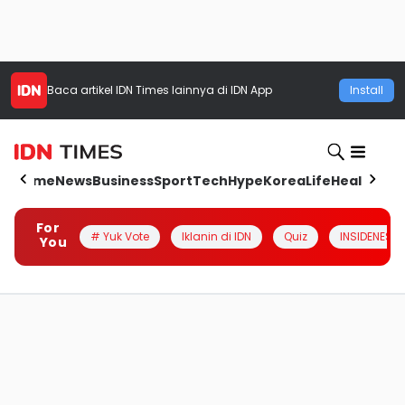
Baca artikel
IDN Times
lainnya di IDN App
Install
Home
News
Business
Sport
Tech
Hype
Korea
Life
Health
Aut
For
# Yuk Vote
Iklanin di IDN
Quiz
INSIDENESIA
You