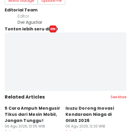
Morris Garage
Update me
Editorial Team
Editor
Dwi Agustiar
Tonton lebih seru di
Related Articles
See More
5 Cara Ampuh Mengusir
Isuzu Dorong Inovasi
A
Tikus dari Mesin Mobil,
Kendaraan Niaga di
C
Jangan Tunggu!
GIIAS 2026
M
06 Agu 2026, 13:05 WIB
06 Agu 2026, 12:33 WIB
J
06