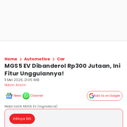
Home
Automotive
Car
MGS5 EV Dibanderol Rp300 Jutaan, Ini
Fitur Unggulannya!
11 Mei 2026, 21:05 WIB
Ndoro Anom
News
Channel
Add Us on Google
Mobil listrik MGS5 EV (mgmotor.id)
Intinya Sih