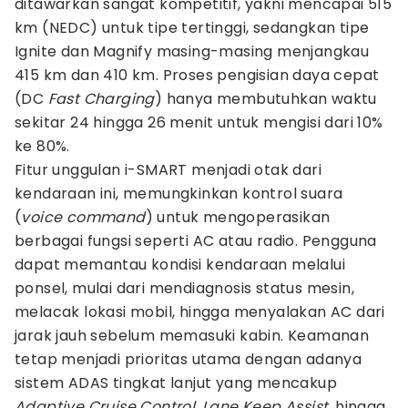
ditawarkan sangat kompetitif, yakni mencapai 515
km (NEDC) untuk tipe tertinggi, sedangkan tipe
Ignite dan Magnify masing-masing menjangkau
415 km dan 410 km. Proses pengisian daya cepat
(DC
Fast Charging
) hanya membutuhkan waktu
sekitar 24 hingga 26 menit untuk mengisi dari 10%
ke 80%.
Fitur unggulan i-SMART menjadi otak dari
kendaraan ini, memungkinkan kontrol suara
(
voice command
) untuk mengoperasikan
berbagai fungsi seperti AC atau radio. Pengguna
dapat memantau kondisi kendaraan melalui
ponsel, mulai dari mendiagnosis status mesin,
melacak lokasi mobil, hingga menyalakan AC dari
jarak jauh sebelum memasuki kabin. Keamanan
tetap menjadi prioritas utama dengan adanya
sistem ADAS tingkat lanjut yang mencakup
Adaptive Cruise Control
,
Lane Keep Assist
, hingga