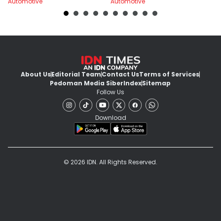
Automotive
Automotive
Au
About Us
Editorial Team
Contact Us
Terms of Services
Pedoman Media Siber
Index
Sitemap
Follow Us
Download
© 2026 IDN. All Rights Reserved.