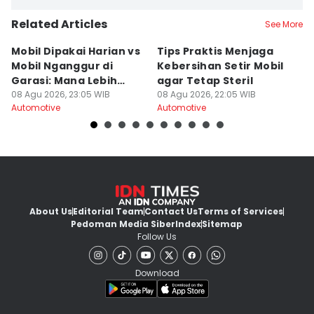
Related Articles
See More
Mobil Dipakai Harian vs
Tips Praktis Menjaga
S
Mobil Nganggur di
Kebersihan Setir Mobil
Di
Garasi: Mana Lebih
agar Tetap Steril
d
Awet?
08 Agu 2026, 23:05 WIB
08 Agu 2026, 22:05 WIB
08
Automotive
Automotive
Au
About Us
Editorial Team
Contact Us
Terms of Services
Pedoman Media Siber
Index
Sitemap
Follow Us
Download