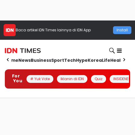
Baca artikel
IDN Times
lainnya di IDN App
Install
Home
News
Business
Sport
Tech
Hype
Korea
Life
Health
Aut
For
# Yuk Vote
Iklanin di IDN
Quiz
INSIDENESIA
You