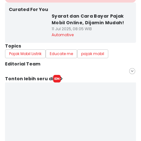
Curated For You
Syarat dan Cara Bayar Pajak
Mobil Online, Dijamin Mudah!
11 Jul 2025, 08:05 WIB
Automotive
Topics
Pajak Mobil Listrik
Educate me
pajak mobil
Editorial Team
Editor
Tonton lebih seru di
Fahreza Murnanda
Editor
Dwi Agustiar