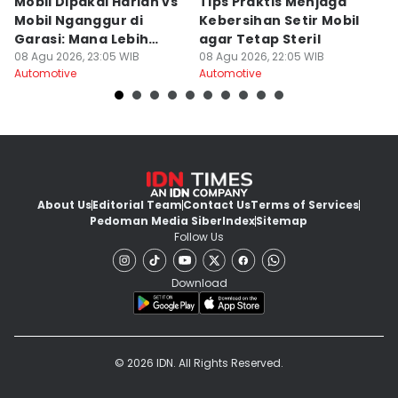
Mobil Dipakai Harian vs
Tips Praktis Menjaga
S
Mobil Nganggur di
Kebersihan Setir Mobil
Di
Garasi: Mana Lebih
agar Tetap Steril
d
Awet?
08 Agu 2026, 23:05 WIB
08 Agu 2026, 22:05 WIB
08
Automotive
Automotive
Au
About Us
Editorial Team
Contact Us
Terms of Services
Pedoman Media Siber
Index
Sitemap
Follow Us
Download
© 2026 IDN. All Rights Reserved.