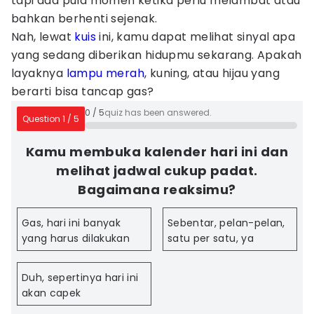
tapi ada pula momen ketika perlu melambat atau
bahkan berhenti sejenak.
Nah, lewat
kuis
ini, kamu dapat melihat sinyal apa
yang sedang diberikan hidupmu sekarang. Apakah
layaknya
lampu merah
, kuning, atau hijau yang
berarti bisa tancap gas?
0
/
5
quiz has been answered.
Question
1
/
5
Kamu membuka kalender hari ini dan
melihat jadwal cukup padat.
Bagaimana reaksimu?
Gas, hari ini banyak
Sebentar, pelan-pelan,
yang harus dilakukan
satu per satu, ya
Duh, sepertinya hari ini
akan capek