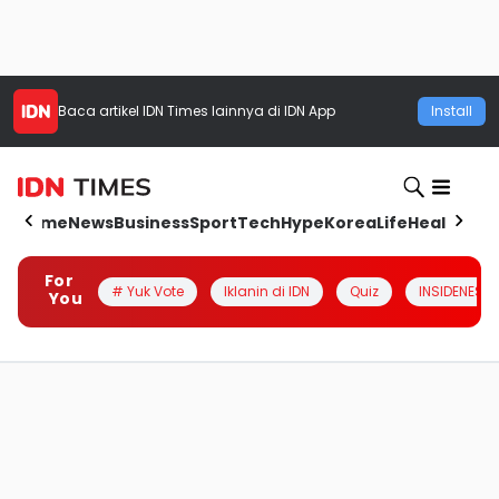
Baca artikel
IDN Times
lainnya di IDN App
Install
Home
News
Business
Sport
Tech
Hype
Korea
Life
Health
Aut
For
# Yuk Vote
Iklanin di IDN
Quiz
INSIDENESIA
You