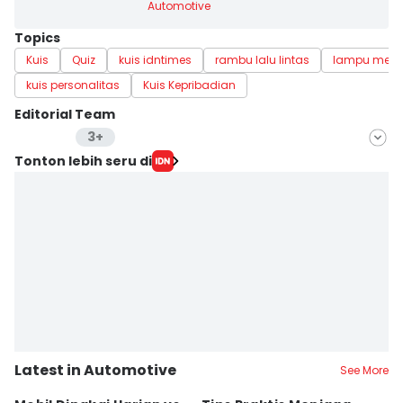
Automotive
Topics
Kuis
Quiz
kuis idntimes
rambu lalu lintas
lampu mera
kuis personalitas
Kuis Kepribadian
Editorial Team
3+
Editor
Tonton lebih seru di
Lea Lyliana
Editor
Fahreza Murnanda
Editor
Eddy Rusmanto
Latest in Automotive
See More