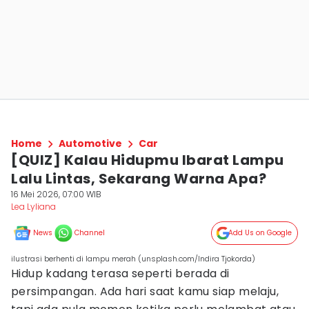
Home
Automotive
Car
[QUIZ] Kalau Hidupmu Ibarat Lampu
Lalu Lintas, Sekarang Warna Apa?
16 Mei 2026, 07:00 WIB
Lea Lyliana
News
Channel
Add Us on Google
ilustrasi berhenti di lampu merah (unsplash.com/Indira Tjokorda)
Hidup kadang terasa seperti berada di
persimpangan. Ada hari saat kamu siap melaju,