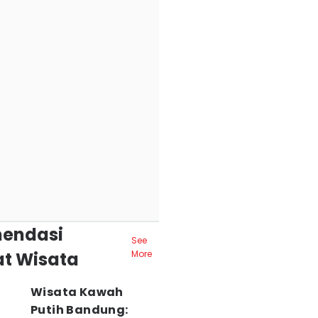
endasi
See
t Wisata
More
Wisata Kawah
Putih Bandung: