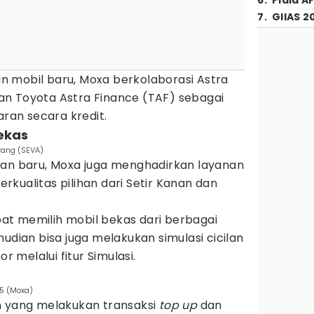
6
.
Piala A
7
.
GIIAS 2
 mobil baru, Moxa berkolaborasi Astra
n Toyota Astra Finance (TAF) sebagai
an secara kredit.
ekas
rang (SEVA)
aan baru, Moxa juga menghadirkan layanan
kualitas pilihan dari Setir Kanan dan
t memilih mobil bekas dari berbagai
udian bisa juga melakukan simulasi cicilan
or melalui fitur Simulasi.
5 (Moxa)
n yang melakukan transaksi
top up
dan