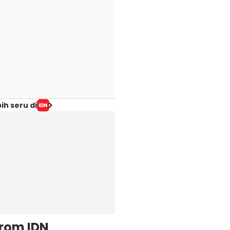
ih seru di
from IDN