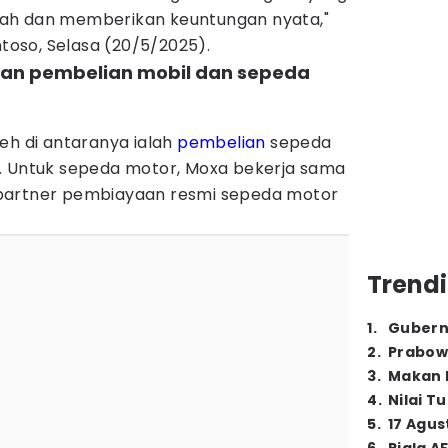
ah dan memberikan keuntungan nyata,"
ntoso, Selasa (20/5/2025).
nan pembelian mobil dan sepeda
eh di antaranya ialah
pembelian
sepeda
. Untuk sepeda motor, Moxa bekerja sama
partner pembiayaan resmi sepeda motor
Trendi
1
.
Gubern
2
.
Prabow
3
.
Makan B
4
.
Nilai T
5
.
17 Agus