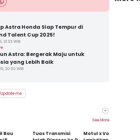
p Astra Honda Siap Tempur di
nd Talent Cup 2025!
5, 13:03 WIB
ve
un Astra: Bergerak Maju untuk
sia yang Lebih Baik
25, 20:00 WIB
Update me
See More
h
l Bau
Tuas Transmisi
Motul x Von Dutch
R