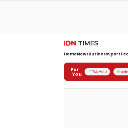
Home
News
Business
Sport
Te
For
# Yuk Vote
Iklanin
You