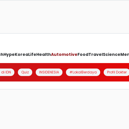
ch
Hype
Korea
Life
Health
Automotive
Food
Travel
Science
Me
 di IDN
Quiz
INSIDENESIA
#LokalBerdaya
Profil Dokter