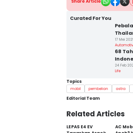
Share Article
Curated For You
Pebala
Thaila
17 Mei 202
Automoti
68 Tah
Indone
24 Feb 20
Life
Topics
mobil
pembelian
astra
Editorial Team
Editor
Related Articles
Fadhliansyah Fadhliansya
LEPAS E4 EV
AC Mobi
Editor