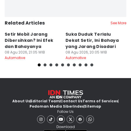
Related Articles
See More
Setir Mobil Jarang
Suka Duduk Terlalu
J
Dibersihkan? Ini Efek
Dekat Setir, Ini Bahaya
5
dan Bahayanya
yang Jarang Disadari
M
08 Agu 2026, 21:05 WIB
08 Agu 2026, 20:05 WIB
M
08
Automotive
Automotive
Au
About Us
Editorial Team
Contact Us
Terms of Services
Pedoman Media Siber
Index
Sitemap
Follow Us
Download