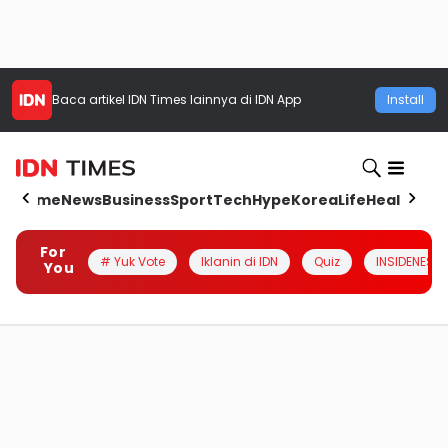
Baca artikel
IDN Times
lainnya di IDN App
Install
Home
News
Business
Sport
Tech
Hype
Korea
Life
Health
Aut
For
# Yuk Vote
Iklanin di IDN
Quiz
INSIDENESIA
You