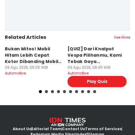
Related Articles
See More
Bukan Mitos! Mobil
[QUIZ] Dari Knalpot
K
Hitam Lebih Cepat
Vespa Pilihanmu, Kami
M
Kotor Dibanding Mobil
Tebak Gaya
M
Putih
09 Agu 2026, 09:05 WIB
Berkendaramu
09 Agu 2026, 08:45 WIB
09
Automotive
Automotive
Au
Play Quiz
About Us
Editorial Team
Contact Us
Terms of Services
Pedoman Media Siber
Index
Sitemap