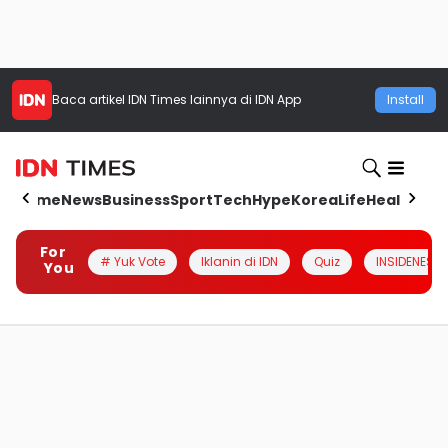
Baca artikel
IDN Times
lainnya di IDN App
Install
Home
News
Business
Sport
Tech
Hype
Korea
Life
Health
Aut
For
# Yuk Vote
Iklanin di IDN
Quiz
INSIDENESIA
You